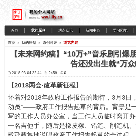
首页
我的原创
观点众论
新闻中心
学习园地
首页
»
我的原创
»
原创时评
»
浏览内容
【未来网约稿】“10万+”音乐剧引爆朋
告还没出生就“万众
2018-03-04 22:44
2459
0
【2018两会·改革新征程】
怀着对2018年政府工作报告的期待，3月3日
动员”——政府工作报告起草的背后。背景是
写的工作人员办公室，当工作人员临时离开办
一名吉他手，随后是橡皮檫、铅笔、削笔机、
载歌载舞地说唱政府工作报告起草的全过程。