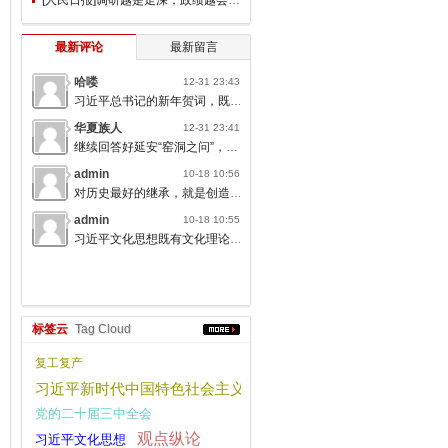
最新评论
最新留言
哈喽
12-31 23:43
习近平总书记的新年贺词，既充满温度，又饱含深情，太催人奋进了。
华夏族人
12-31 23:41
继续回答好延安“窑洞之问”，书写无愧于人民的时代答卷。
admin
10-18 10:56
对历史最好的继承，就是创造新的历史；对人类文明最大的礼敬，就是创造人类文明新形态。
admin
10-18 10:55
习近平文化思想既有文化理论观点上的创新和突破，又有文化工作布局上的部署要求，标志着我们党对中国特色社会主义文化建设规律的认识达到了新高度，表明我们党的历史自信、文化自信达到了新高度。
标签云
Tag Cloud
复工复产
习近平新时代中国特色社会主义思想
党的二十届三中全会
观点纵论
习近平文化思想