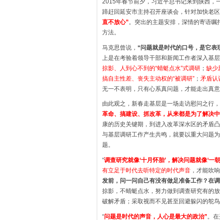
2015年春节前夕，习近平总书记来到陕西
蹄赶回延安市主持召开座谈会，针对加快老区
直不放心”
。突出的主题安排，深情的寄语嘱
方法。
马克思曾说，
“问题就是时代的口号，是它表
上是在考验着领导干部和新闻工作者深入基层
掠影、人到心不到的“蜻蜓点水”式调研
；
缺少
搞自主性差、丧失主动权的“被调研”
；
矛盾认
无一不表明，只有心系真问题，才能走出真意
由此观之，新春走基层是一场走访慰问之行，
革命、搞建设、抓改革，从来都是为了解决中
康的历史关键期，到进入改革深水区的矛盾凸
与基层调研工作产生共鸣，就要以重大问题为
题。
“
调查研究就像‘十月怀胎’，解决问题就像‘一朝
有立足于时代去听特定的时代声音
，才能吹响
发前，问一问自己有没有做足准备工作？在调
掠影，不蜻蜓点水，努力做到调查研究有的放
破解矛盾；采取视而不见甚至回避躲闪的鸵鸟
“
问题是时代的声音，人心是最大的政治”
。在