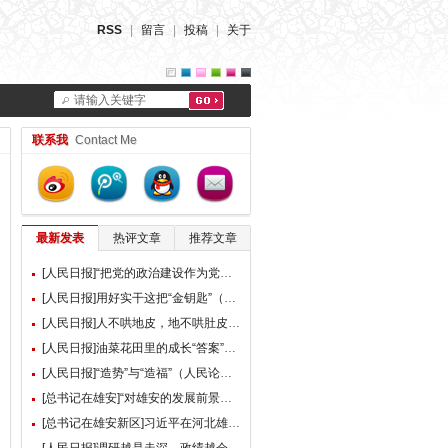
RSS
|
留言
|
投稿
|
关于
请输入关键字
联系我
Contact Me
最新发表
热评文章
推荐文章
[人民日报]“把党的政治建设作为党的根本性建设”（总书记的人民情怀）
[人民日报]用好实干这把“金钥匙”（大家谈）
[人民日报]人不哄地皮，地不哄肚皮（人民论坛）
[人民日报]油菜花田里的成长“答案”（现场评论）
[人民日报]“造势”与“造福”（人民论坛）
[总书记在雄安]“对雄安的发展前景，我们充满信心” ——习近平总书记赴雄安新区考察并主持召开深入推进雄安新区高质量建设和发展座谈会纪实
[总书记在雄安新区]习近平在河北雄安新区考察并主持召开深入推进雄安新区高质量建设和发展座谈会时强调 牢牢把握雄安新区功能定位 努力建设新时代创新高地和推动高质量发展样板 李强蔡奇丁薛祥陪同考察并出席座谈会
[人民日报]调研越是走深，政绩越会向实（人民论坛）