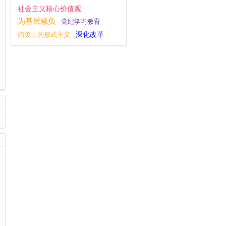
社会主义核心价值观
为基层减负
党纪学习教育
指尖上的形式主义
深化改革
一带一路
庆祝中华人民共和国成立75周年
全面深化改革
经济工作
主题教育
安全工作
大国外交
八项规定学习教育
党的二十大
新思想主题教育
群众工作
四下基层
宣传思想文化工作
不忘初心
逃逸式辞职
干部作风建设
十九大评论
调查研究