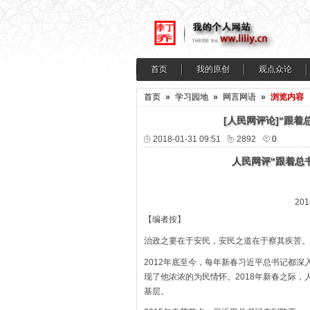
首页
我的原创
观点众论
首页
»
学习园地
»
网言网语
»
浏览内容
[人民网评论]“跟
2018-01-31 09:51
2892
0
人民网评“跟着总
20
【编者按】
治政之要在于安民，安民之道在于察其疾苦。
2012年底至今，每年新春习近平总书记都
现了他浓浓的为民情怀。2018年新春之际
基层。