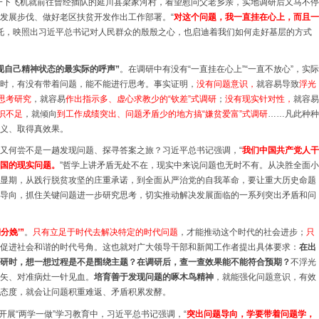
，一下飞机就前往曾经插队的延川县梁家河村，看望慰问父老乡亲，实地调研后又马不停
发展步伐、做好老区扶贫开发作出工作部署。“
对这个问题，我一直挂在心上，而且一
托，映照出习近平总书记对人民群众的殷殷之心，也启迪着我们如何走好基层的方式
现自己精神状态的最实际的呼声”
。在调研中有没有“一直挂在心上”“一直不放心”，实际
时，有没有带着问题，能不能进行思考。事实证明，
没有问题意识，
就容易导致
浮光
思考研究
，就容易
作出指示多、虚心求教少的“钦差”式调研
；
没有现实针对性，
就容易
识不足
，就倾向
到工作成绩突出、问题矛盾少的地方搞“嫌贫爱富”式调研
……凡此种种
义、取得真效果。
又何尝不是一趟发现问题、探寻答案之旅？习近平总书记强调，“
我们中国共产党人干
国的现实问题。
”哲学上讲矛盾无处不在，现实中来说问题也无时不有。从决胜全面小
显期，从践行脱贫攻坚的庄重承诺，到全面从严治党的自我革命，要让重大历史命题
导向，抓住关键问题进一步研究思考，切实推动解决发展面临的一系列突出矛盾和问
分娩’”
。
只有立足于时代去解决特定的时代问题
，才能推动这个时代的社会进步；
只
促进社会和谐的时代号角。这也就对广大领导干部和新闻工作者提出具体要求：
在出
研时，想一想过程是不是围绕主题？在调研后，查一查效果能不能符合预期？
不浮光
矢、对准病灶一针见血。
培育善于发现问题的啄木鸟精神
，就能强化问题意识，有效
态度，就会让问题积重难返、矛盾积累发酵。
开展“两学一做”学习教育中，习近平总书记强调，“
突出问题导向，学要带着问题学，