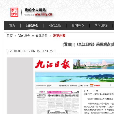
首页
我的原创
观点众论
新闻中心
学习园地
首页
»
我的原创
»
媒体关注
»
浏览内容
[置顶]
[《九江日报》采用观点]
2018-01-30 17:06
3773
0