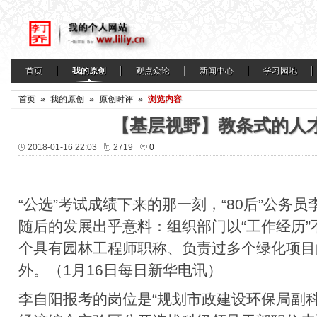
首页
我的原创
观点众论
新闻中心
学习园地
首页
»
我的原创
»
原创时评
»
浏览内容
【基层视野】教条式的人
2018-01-16 22:03
2719
0
“公选”考试成绩下来的那一刻，“80后”公务员
随后的发展出乎意料：组织部门以“工作经历”
个具有园林工程师职称、负责过多个绿化项目
外。（1月16日每日新华电讯）
李自阳报考的岗位是“规划市政建设环保局副