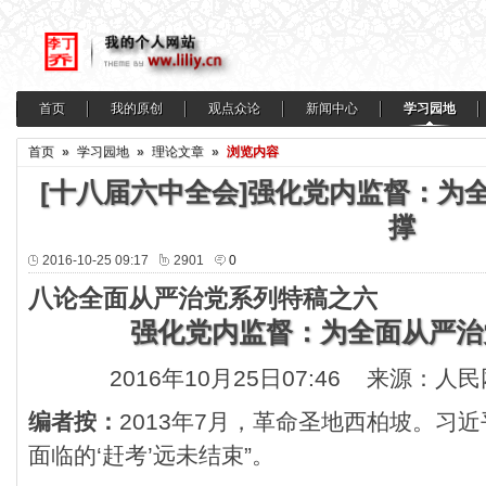
首页
我的原创
观点众论
新闻中心
学习园地
首页
»
学习园地
»
理论文章
»
浏览内容
[十八届六中全会]强化党内监督：为
撑
2016-10-25 09:17
2901
0
八论全面从严治党系列特稿之六
强化党内监督：为全面从严治
2016年10月25日07:46 来源：
编者按：
2013年7月，革命圣地西柏坡。习
面临的‘赶考’远未结束”。