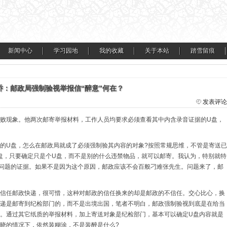
新闻中心
学习园地
我的收藏
关于本站
踏雪留痕
乔：邮政局强制验视举报信“醉意”何在？
发表评论
败现象。他两次邮寄举报材料，工作人员均要求必须查看其中内含录音证据的U盘，
的U盘，怎么在邮政局就成了必须强制验其内容的对象?按照常规思维，不管是寄送已
盘，只要确定只是个U盘，而不是别的什么违禁物品，就可以邮寄。我认为，特别就特
问题的证据。如果不是因为这个原因，邮政应该不会百般刁难张先生。问题来了，邮
信任邮政快递，很可惜，这种对邮政的信任换来的却是邮政的不信任。交心比心，换
递是邮寄到纪检部门的，而不是出境出国，笔者不明白，邮政强制验视到底是在给当
。通过其它纸质的举报材料，加上寄送对象是纪检部门，基本可以确定U盘内容就是
晓的情况下，依然装糊涂，不是装醉是什么?