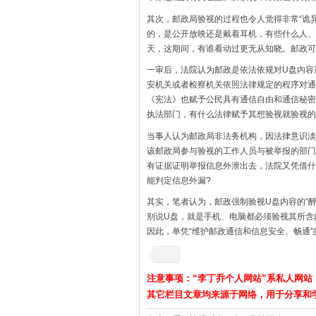
其次，邮政局验视的过程也令人觉得非常“诡
的，是公开放映还是戴着耳机，有些什么人、
天，这期间，有谁看动过更无从知晓。邮政可
一审后，法院认为邮政是依法依规对U盘内容
安机关或者检察机关依照法律规定的程序对通
《宪法》也赋予公民具有通信自由和通信秘密
执法部门，有什么法律赋予其想验视就验视的
当事人认为邮政局非法务机构，因法律意识淡
该邮政局参与验视的工作人员与被举报的部门
有证据证明举报信息外泄出去，法院又凭借什
能判定信息外漏?
其实，笔者认为，邮政强制验视U盘内容的“醉
别说U盘，就是手机、电脑都必须验视其所含
因此，单凭“维护邮政通信和信息安全、畅通
注意事项：“李丁乔个人网站”系私人网站
其它栏目文章均来源于网络，用于分享和