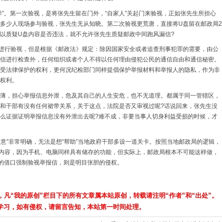
异”。第一次验视，是将张先生留在门外，“自家人”关起门来验视，正如张先生所担心
多少人现场参与验视，张先生无从知晓。第二次验视更荒唐，直接将U盘留在邮政局2
以质疑U盘内容是否违法，就不允许张先生质疑邮政中间跑风漏信?
进行验视，但是根据《邮政法》规定：除因国家安全或者追查刑事犯罪的需要，由公
信进行检查外，任何组织或者个人不得以任何理由侵犯公民的通信自由和通信秘密。
受法律保护的权利，更何况纪检部门同样提倡保护举报材料和举报人的隐私，作为非
权利。
薄，担心举报信息外泄，危及其自己的人生安危，也不无道理。都属于同一管辖区，
和干部有没有任何裙带关系，关于这点，法院是否又审视过呢?话说回来，张先生没
么证据证明举报信息没有外泄出去呢?难不成，非要当事人切身利益受损的时候，才
意”非常明确，无法是想“帮助”当地政府干部多设一道关卡。按照当地邮政局的逻辑，
内容，因为手机、电脑同样具有储存的功能，但实际上，邮政局根本不可能这样做，
”的借口强制验视举报信，则是明目张胆的侵权。
，凡“我的原创”栏目下的所有文章属本站原创，转载请注明“作者”和“出处”。
学习，如有侵权，请留言告知，本站第一时间处理。