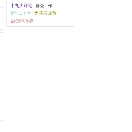
十九大评论
群众工作
党的二十大
为基层减负
党纪学习教育
社会主义核心价值观
一带一路
安全工作
不忘初心
党的二十届三中全会
习近平文化思想
全面深化改革
宣传思想文化工作
干部作风建设
主题教育
指尖上的形式主义
观点纵论
大国外交
复工复产
习近平新时代中国特色社会主义思想