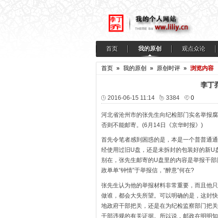
首页
我的原创
观点众论
首页
»
我的原创
»
原创时评
»
浏览内容
李丁
2016-06-15 11:14
3384
0
河北省沧州市的张先生向纪检部门实名举报腐
否则不能邮寄。(6月14日《京华时报》)
首先令笔者感到困惑的是，本是一个普普通通
经使用过旧U盘，还是未拆封的包装好的新U
别在，张先生邮寄的U盘里的内容是举报干部
政单单“钟情”于举报信，“醉意”何在?
张先生认为他的举报材料非常重要，而且他只
做谁，都会大失所望。可以明确的是，这封快
地政府干部把关，还是在为纪检监察部门把关
干部违规的有关证据。所以说，邮政在明明知