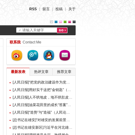
RSS
|
留言
|
投稿
|
关于
请输入关键字
联系我
Contact Me
最新发表
热评文章
推荐文章
[人民日报]“把党的政治建设作为党的根本性建设”（总书记的人民情怀）
[人民日报]用好实干这把“金钥匙”（大家谈）
[人民日报]人不哄地皮，地不哄肚皮（人民论坛）
[人民日报]油菜花田里的成长“答案”（现场评论）
[人民日报]“造势”与“造福”（人民论坛）
[总书记在雄安]“对雄安的发展前景，我们充满信心” ——习近平总书记赴雄安新区考察并主持召开深入推进雄安新区高质量建设和发展座谈会纪实
[总书记在雄安新区]习近平在河北雄安新区考察并主持召开深入推进雄安新区高质量建设和发展座谈会时强调 牢牢把握雄安新区功能定位 努力建设新时代创新高地和推动高质量发展样板 李强蔡奇丁薛祥陪同考察并出席座谈会
[人民日报]调研越是走深，政绩越会向实（人民论坛）