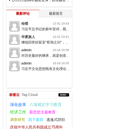
最新评论
最新留言
哈喽
12-31 23:43
习近平总书记的新年贺词，既充满温度，又饱含深情，太催人奋进了。
华夏族人
12-31 23:41
继续回答好延安“窑洞之问”，书写无愧于人民的时代答卷。
admin
10-18 10:56
对历史最好的继承，就是创造新的历史；对人类文明最大的礼敬，就是创造人类文明新形态。
admin
10-18 10:55
习近平文化思想既有文化理论观点上的创新和突破，又有文化工作布局上的部署要求，标志着我们党对中国特色社会主义文化建设规律的认识达到了新高度，表明我们党的历史自信、文化自信达到了新高度。
标签云
Tag Cloud
深化改革
八项规定学习教育
经济工作
新思想主题教育
调查研究
四下基层
逃逸式辞职
庆祝中华人民共和国成立75周年