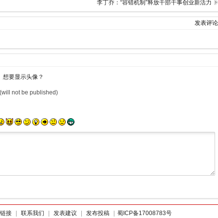
李丁乔：“容错机制”释放干部干事创业新活力
发表评论
想要显示头像？
(will not be published)
链接
|
联系我们
|
发表建议
|
发布投稿
|
蜀ICP备17008783号