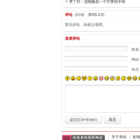
李丁乔：违规贩血一个巴掌拍不响
评论
共0条
(
RSS 2.0
)
暂无评论，快抢沙发吧。
发表评论
姓名
Mail 
站点
提交(Ctrl+Enter)
重置
关于本站
|
友情