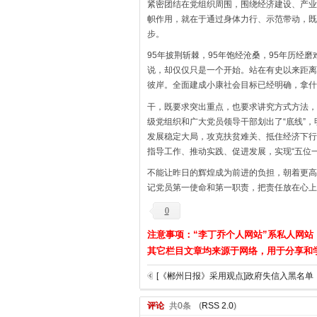
紧密团结在党组织周围，围绕经济建设、产业
帜作用，就在于通过身体力行、示范带动，既
步。
95年披荆斩棘，95年饱经沧桑，95年历经
说，却仅仅只是一个开始。站在有史以来距离
彼岸。全面建成小康社会目标已经明确，拿什
干，既要求突出重点，也要求讲究方式方法，
级党组织和广大党员领导干部划出了“底线”
发展稳定大局，攻克扶贫难关、抵住经济下行
指导工作、推动实践、促进发展，实现“五位
不能让昨日的辉煌成为前进的负担，朝着更高
记党员第一使命和第一职责，把责任放在心上
0
注意事项：“李丁乔个人网站”系私人网站
其它栏目文章均来源于网络，用于分享和
[《郴州日报》采用观点]政府失信入黑名单
评论
共0条
(
RSS 2.0
)