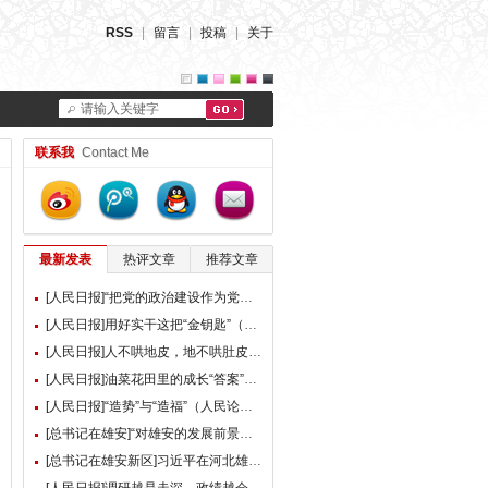
RSS
|
留言
|
投稿
|
关于
请输入关键字
联系我
Contact Me
最新发表
热评文章
推荐文章
[人民日报]“把党的政治建设作为党的根本性建设”（总书记的人民情怀）
[人民日报]用好实干这把“金钥匙”（大家谈）
[人民日报]人不哄地皮，地不哄肚皮（人民论坛）
[人民日报]油菜花田里的成长“答案”（现场评论）
[人民日报]“造势”与“造福”（人民论坛）
[总书记在雄安]“对雄安的发展前景，我们充满信心” ——习近平总书记赴雄安新区考察并主持召开深入推进雄安新区高质量建设和发展座谈会纪实
[总书记在雄安新区]习近平在河北雄安新区考察并主持召开深入推进雄安新区高质量建设和发展座谈会时强调 牢牢把握雄安新区功能定位 努力建设新时代创新高地和推动高质量发展样板 李强蔡奇丁薛祥陪同考察并出席座谈会
[人民日报]调研越是走深，政绩越会向实（人民论坛）