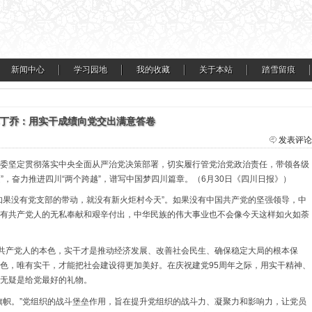
新闻中心
学习园地
我的收藏
关于本站
踏雪留痕
丁乔：用实干成绩向党交出满意答卷
发表评论
委坚定贯彻落实中央全面从严治党决策部署，切实履行管党治党政治责任，带领各级
处”，奋力推进四川“两个跨越”，谱写中国梦四川篇章。（6月30日《四川日报》）
如果没有党支部的带动，就没有新火炬村今天”。如果没有中国共产党的坚强领导，中
有共产党人的无私奉献和艰辛付出，中华民族的伟大事业也不会像今天这样如火如荼
和共产党人的本色，实干才是推动经济发展、改善社会民生、确保稳定大局的根本保
色，唯有实干，才能把社会建设得更加美好。在庆祝建党95周年之际，用实干精神、
无疑是给党最好的礼物。
旗帜。”党组织的战斗堡垒作用，旨在提升党组织的战斗力、凝聚力和影响力，让党员