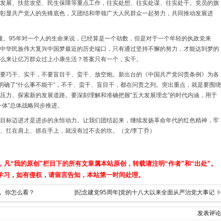
发展、扶贫攻坚、民生保障等重点工作，往实处想、往实处谋、往实处干。党员的旗
彰显共产党人的先锋底色，又团结和带领广大人民群众一起努力，共同推动发展进
磨难。95年对一个人的生命来说，已经算是一个劫数，但是对于一个年轻的执政党来
中华民族伟大复兴中国梦最近的历史端口，只有通过坚持不懈的努力，才能达到梦的
么来让亿万群众过上小康生活？答案只有一个，实干。
要巧干、实干，不要盲目干、蛮干、放空炮。新出台的《中国共产党问责条例》为各
，明确了“什么事不能干”，不干、蛮干、盲目干，都在问责之列。突出重点，就是要围绕
压力、探索新的发展道路。要深刻理解和准确把握“五大发展理念”的时代内涵，用于
一体”总体战略同步推进。
目标迈进才是进步的永恒动力。让我们团结起来，继续发扬革命年代的红色精神，牢
、扛在肩上、抓在手上，就没有过不去的坎。（文/李丁乔）
，凡“我的原创”栏目下的所有文章属本站原创，转载请注明“作者”和“出处”。
学习，如有侵权，请留言告知，本站第一时间处理。
， 你怎么看？
[纪念建党95周年]党的十八大以来全面从严治党大事记
发表评论