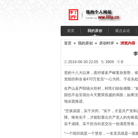
首页
我的原创
观点众论
首页
»
我的原创
»
原创时评
»
浏览内容
李
2016-06-30 22:05
3909
0
党的十八大以来，面对诸多严峻复杂形势，省
党组织和全省470万党员“一心为民、干在实
在芦山县芦阳镇火炬村，村民们纷纷感慨：“
国也不会呈现出今天繁荣昌盛的局面；如果没
地全面推进。
“空谈误国，实干兴邦。”实干，才是共产党
障。唯有实干，才能彰显出共产党人的先锋底
实干成绩、实干担当向党交出一份满意答卷，
“一个组织就是一个堡垒，一名党员就是一面