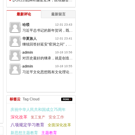
最新评论
最新留言
哈喽
12-31 23:43
习近平总书记的新年贺词，既充满温度，又饱含深情，太催人奋进了。
华夏族人
12-31 23:41
继续回答好延安“窑洞之问”，书写无愧于人民的时代答卷。
admin
10-18 10:56
对历史最好的继承，就是创造新的历史；对人类文明最大的礼敬，就是创造人类文明新形态。
admin
10-18 10:55
习近平文化思想既有文化理论观点上的创新和突破，又有文化工作布局上的部署要求，标志着我们党对中国特色社会主义文化建设规律的认识达到了新高度，表明我们党的历史自信、文化自信达到了新高度。
标签云
Tag Cloud
庆祝中华人民共和国成立75周年
深化改革
安全工作
复工复产
八项规定学习教育
全面深化改革
新思想主题教育
主题教育