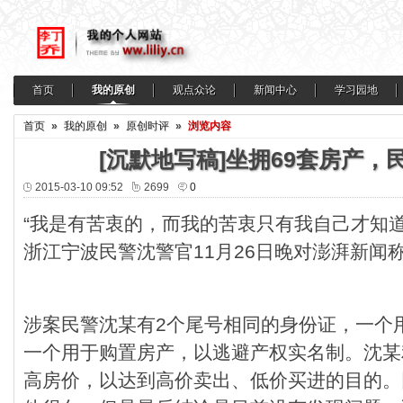
首页
我的原创
观点众论
新闻中心
学习园地
首页
»
我的原创
»
原创时评
»
浏览内容
[沉默地写稿]坐拥69套房产，
2015-03-10 09:52
2699
0
“我是有苦衷的，而我的苦衷只有我自己才知道
浙江宁波民警沈警官11月26日晚对澎湃新闻称
涉案民警沈某有2个尾号相同的身份证，一个
一个用于购置房产，以逃避产权实名制。沈某
高房价，以达到高价卖出、低价买进的目的。