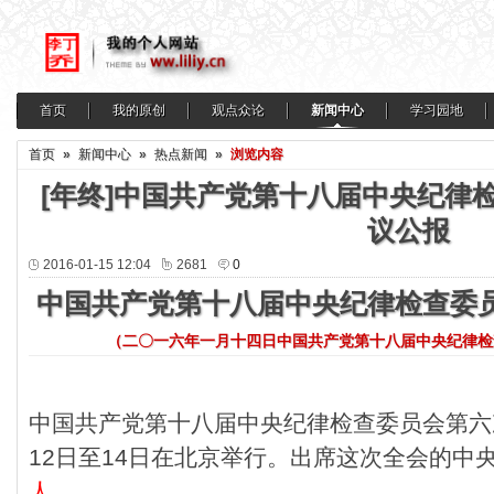
首页
我的原创
观点众论
新闻中心
学习园地
首页
»
新闻中心
»
热点新闻
»
浏览内容
[年终]中国共产党第十八届中央纪律
议公报
2016-01-15 12:04
2681
0
中国共产党第十八届中央纪律检查委
（二〇一六年一月十四日中国共产党第十八届中央纪律检
中国共产党第十八届中央纪律检查委员会第六次
12日至14日在北京举行。出席这次全会的中
人
。