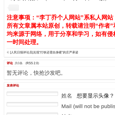
注意事项：“李丁乔个人网站”系私人网站
所有文章属本站原创，转载请注明“作者”
均来源于网络，用于分享和学习，如有侵
一时间处理。
[人民日报评论员]兑现“打铁还需自身硬”的庄严承诺
评论
共0条
(
RSS 2.0
)
暂无评论，快抢沙发吧。
发表评论
姓名
想要显示头像？
Mail (will not be publ