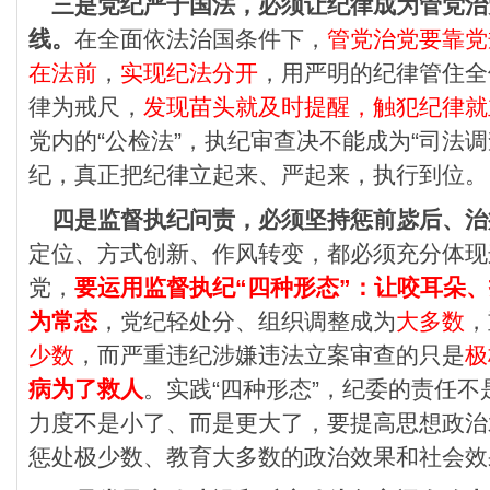
三是党纪严于国法，必须让纪律成为管党治
线。
在全面依法治国条件下，
管党治党要靠党
在法前
，
实现纪法分开
，用严明的纪律管住全
律为戒尺，
发现苗头就及时提醒，触犯纪律就
党内的“公检法”，执纪审查决不能成为“司法
纪，真正把纪律立起来、严起来，执行到位。
四是监督执纪问责，必须坚持惩前毖后、治
定位、方式创新、作风转变，都必须充分体现
党，
要运用监督执纪“四种形态”：让咬耳朵
为常态
，党纪轻处分、组织调整成为
大多数
，
少数
，而严重违纪涉嫌违法立案审查的只是
极
病为了救人
。实践“四种形态”，纪委的责任
力度不是小了、而是更大了，要提高思想政治
惩处极少数、教育大多数的政治效果和社会效