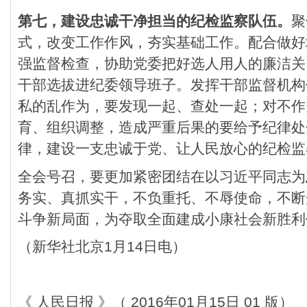
第七，建设忠诚干净担当的纪检监察队伍。
聚
式，改变工作作风，夯实基础工作。配合做好
强监督检查，协助党委把好选人用人的廉洁关
干部选拔进纪委领导班子。发挥干部监督机构
私的乱作为，要发现一起、查处一起；对不作
育、组织调整，造成严重后果的要给予纪律处
律，建设一支忠诚于党、让人民放心的纪检监
全会号召，要更加紧密团结在以习近平同志为
务实、真抓实干，不负重托、不辱使命，不断
斗争新局面，为夺取全面建成小康社会新胜利
（新华社北京1月14日电）
《 人民日报 》（ 2016年01月15日 01 版）