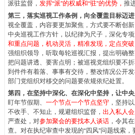
派驻监督，
发挥“派”的权威和“驻”的优势，
推
第三，落实巡视工作条例，向全覆盖目标迈进
视全覆盖，内容要更加聚焦，方式要不断创新
中央巡视工作方针，以纪律为尺子，深化专项
和重点问题，机动灵活，精准发现，定点突破
强组织领导，听取每轮巡视汇报，提出明确整
把问题讲透、要害点明；被巡视党组织要不折
到件件有着落、事事有交待，整改情况公开发
部门党组织对移交的问题要依规依纪处置。
第四，在坚持中深化、在深化中坚持，让中央
盯年节假期、
一个节点一个节点坚守
，坚持以
不收手、不知止，规避组织监督，
出入私人会
严查处，对
参加聚会的要找本人谈话
，令其在
查。对在执纪审查中发现的“四风”问题线索，