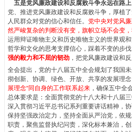
五是党风廉政建设和反腐败斗争永远在路上
党、推进党风廉政建设和反腐败斗争，厚植了
人民群众对党的信心和信任。
党中央对党风廉
然严峻复杂的判断没有变，旗帜立场不会变，
运用辩证唯物主义和历史唯物主义的世界观和
哲学和文化的思考支撑信心，踩着不变的步伐
强的毅力和不屈的韧劲
，把党风廉政建设和反
全会提出，党的十八届五中全会规划了我国未
彻创新、协调、绿色、开放、共享的发展理念
展理念”同自身的工作联系起来
，确保五中全会
总体要求是：全面贯彻党的十八大和十八届三
深入贯彻习近平总书记系列重要讲话精神，协
保持坚强政治定力，坚持全面从严治党，依规
职责，聚焦监督执纪问责，深化标本兼治，创