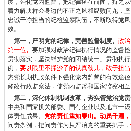
度，强化党内监督，把纪律挺在前面，持之以
着力解决群众身边的不正之风和腐败问题，坚
忠诚干净担当的纪检监察队伍，不断取得党风
效。
第一，严明党的纪律，完善监督制度。
政治
第一位。
要加强对政治纪律执行情况的监督检
贯彻落实，坚决维护党的团结统一。贯彻执行
例，
要以眼里不揉沙子的认真劲儿，敢于担当
索党长期执政条件下强化党内监督的有效途径
修改行政监察法，使党内监督和国家监察相互
第二，深化体制机制改革，夯实管党治党责
中央和国家机关部委、国有企业以及地市一级
体责任成果。
党的责任重如泰山。
动员千遍，
问责条例，把问责作为从严治党的重要抓手，