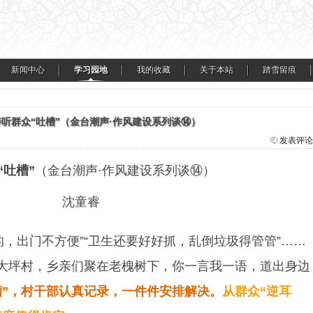
新闻中心
学习园地
我的收藏
关于本站
踏雪留痕
善听群众“吐槽”（金台潮声·作风建设系列谈⑭）
发表评论
“吐槽”
（金台潮声·作风建设系列谈⑭）
沈童睿
的，出门不方便”“卫生还要好好抓，乱倒垃圾得管管”……
大坪村，乡亲们聚在老槐树下，你一言我一语，道出身边
槽”，村干部认真记录，一件件安排解决。
从群众“逆耳