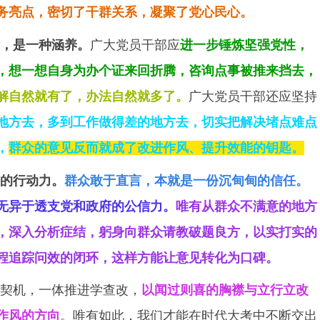
务亮点，密切了干群关系，凝聚了党心民心。
，是一种涵养。
广大党员干部应
进一步锤炼坚强党性，
，想一想自身为办个证来回折腾，咨询点事被推来挡去，
解自然就有了，办法自然就多了。
广大党员干部还应坚持
地方去，多到工作做得差的地方去，切实把解决堵点难点
，
群众的意见反而就成了改进作风、提升效能的钥匙。
”的行动力。
群众敢于直言，本就是一份沉甸甸的信任。
，无异于透支党和政府的公信力。
唯有从群众不满意的地方
，深入分析症结，躬身向群众请教破题良方，以实打实的
程追踪问效的闭环，这样方能让意见转化为口碑。
契机，一体推进学查改，
以闻过则喜的胸襟与立行立改
作风的方向
。唯有如此，我们才能在时代大考中不断交出