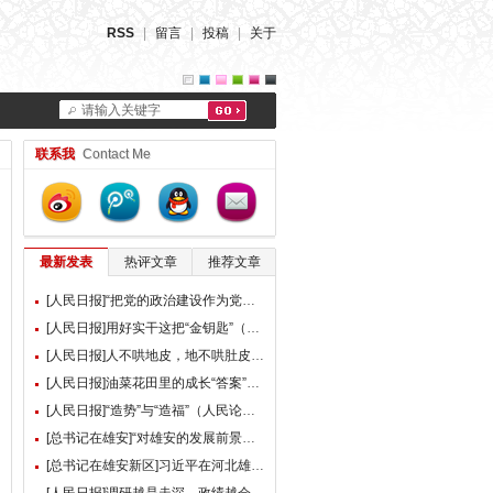
RSS
|
留言
|
投稿
|
关于
请输入关键字
联系我
Contact Me
最新发表
热评文章
推荐文章
[人民日报]“把党的政治建设作为党的根本性建设”（总书记的人民情怀）
[人民日报]用好实干这把“金钥匙”（大家谈）
[人民日报]人不哄地皮，地不哄肚皮（人民论坛）
[人民日报]油菜花田里的成长“答案”（现场评论）
[人民日报]“造势”与“造福”（人民论坛）
[总书记在雄安]“对雄安的发展前景，我们充满信心” ——习近平总书记赴雄安新区考察并主持召开深入推进雄安新区高质量建设和发展座谈会纪实
[总书记在雄安新区]习近平在河北雄安新区考察并主持召开深入推进雄安新区高质量建设和发展座谈会时强调 牢牢把握雄安新区功能定位 努力建设新时代创新高地和推动高质量发展样板 李强蔡奇丁薛祥陪同考察并出席座谈会
[人民日报]调研越是走深，政绩越会向实（人民论坛）