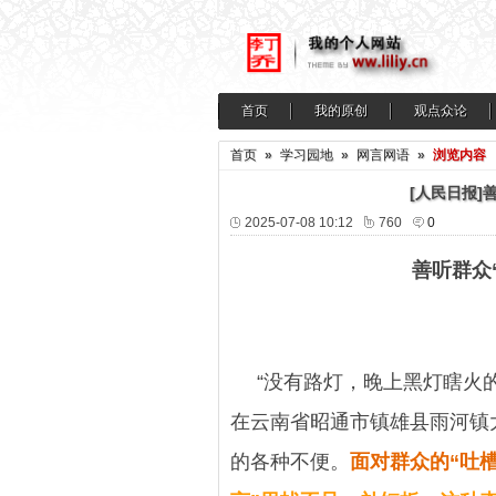
首页
我的原创
观点众论
首页
»
学习园地
»
网言网语
»
浏览内容
[人民日报]
2025-07-08 10:12
760
0
善听群众
“没有路灯，晚上黑灯瞎火
在云南省昭通市镇雄县雨河镇
的各种不便。
面对群众的“吐