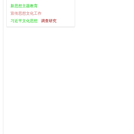
新思想主题教育
宣传思想文化工作
习近平文化思想
调查研究
习近平新时代中国特色社会主义思想
为基层减负
经济工作
庆祝中华人民共和国成立75周年
全面深化改革
八项规定学习教育
党的二十大
干部作风建设
十九大评论
复工复产
观点纵论
党纪学习教育
党的二十届三中全会
深化改革