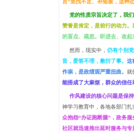
言”里找不足、补短板，这种
党的性质宗旨决定了，我们
赞誉是肯定，是前行的动力。
的盲点、疏忽。听进去、改起
然而，现实中，
仍有个别党
音，爱答不理，敷衍了事。
这
作祟，是政绩观严重扭曲。
就
能捂成了大麻烦，群众的信任
作风建设的核心问题是保持
神学习教育中，各地各部门扎
众抱怨“办证跑断腿”，政务服
社区就迅速推出延时服务与专属