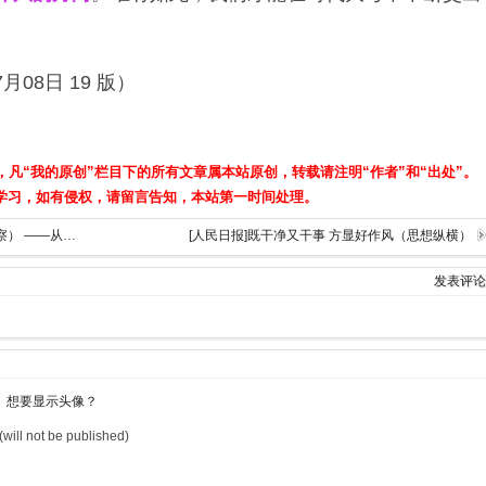
月08日 19 版）
，凡“我的原创”栏目下的所有文章属本站原创，转载请注明“作者”和“出处”。
学习，如有侵权，请留言告知，本站第一时间处理。
[人民日报]让群众心里感到踏实（评论员观察） ——从抓作风入手推进全面从严治党（下）
[人民日报]既干净又干事 方显好作风（思想纵横）
发表评论
想要显示头像？
(will not be published)