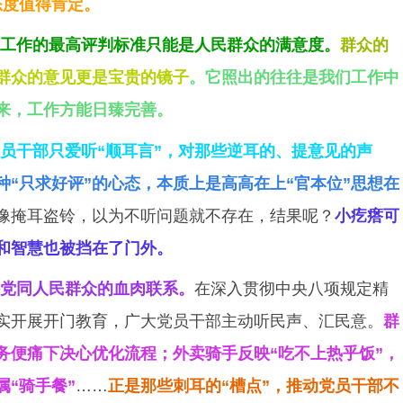
态度值得肯定。
工作的最高评判标准只能是人民群众的满意度。
群众的
群众的意见更是宝贵的镜子
。
它照出的往往是我们工作中
来，工作方能日臻
完善。
员干部只爱听“顺耳言”，对那些逆耳的、提意见的声
种“只求好评”的心态，本质上是高高在上“官本位”思想在
像掩耳盗铃，以为不听问题就不存在，结果呢？
小疙瘩可
和智慧也被挡在了门外。
党同人民群众的血肉联系。
在深入贯彻中央八项规定精
实开展开门教育，广大党员干部主动听民声、汇民意。
群
务便痛下决心优化流程；外卖骑手反映“吃不上热乎饭”，
“骑手餐”
……
正是那些刺耳的“槽点”，推动党员干部不