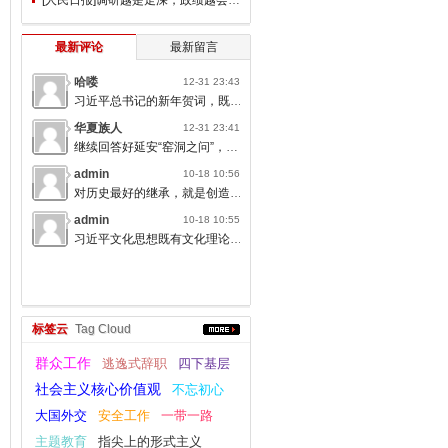
最新评论
最新留言
哈喽
12-31 23:43
习近平总书记的新年贺词，既充满温度，又饱含深情，太催人奋进了。
华夏族人
12-31 23:41
继续回答好延安“窑洞之问”，书写无愧于人民的时代答卷。
admin
10-18 10:56
对历史最好的继承，就是创造新的历史；对人类文明最大的礼敬，就是创造人类文明新形态。
admin
10-18 10:55
习近平文化思想既有文化理论观点上的创新和突破，又有文化工作布局上的部署要求，标志着我们党对中国特色社会主义文化建设规律的认识达到了新高度，表明我们党的历史自信、文化自信达到了新高度。
标签云
Tag Cloud
群众工作
逃逸式辞职
四下基层
社会主义核心价值观
不忘初心
大国外交
安全工作
一带一路
主题教育
指尖上的形式主义