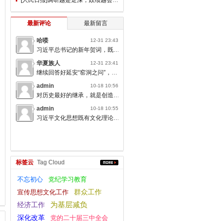
最新评论
最新留言
哈喽
12-31 23:43
习近平总书记的新年贺词，既充满温度，又饱含深情，太催人奋进了。
华夏族人
12-31 23:41
继续回答好延安“窑洞之问”，书写无愧于人民的时代答卷。
admin
10-18 10:56
对历史最好的继承，就是创造新的历史；对人类文明最大的礼敬，就是创造人类文明新形态。
admin
10-18 10:55
习近平文化思想既有文化理论观点上的创新和突破，又有文化工作布局上的部署要求，标志着我们党对中国特色社会主义文化建设规律的认识达到了新高度，表明我们党的历史自信、文化自信达到了新高度。
标签云
Tag Cloud
不忘初心
党纪学习教育
群众工作
宣传思想文化工作
为基层减负
经济工作
深化改革
党的二十届三中全会