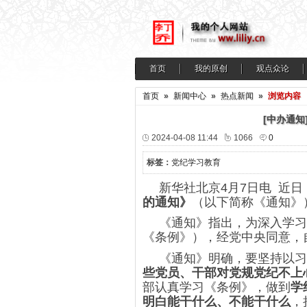
首页
我的原创
观点众论
首页
»
新闻中心
»
热点新闻
»
浏览内容
[中办通
2024-04-08 11:44
1066
0
标签：
党纪学习教育
新华社北京4月7日电 近
的通知》
（以下简称《通知》
《通知》指出，为深入学习
《条例》），经党中央同意，自
《通知》明确，要坚持以习
些党员、干部对党规党纪不上
部认真学习《条例》，做到
学
明白能干什么、不能干什么
，