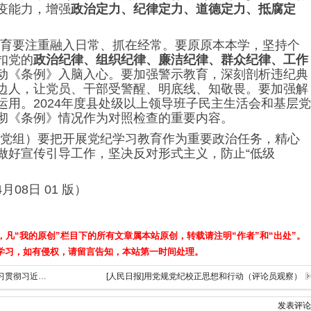
疫能力，增强
政治定力、纪律定力、道德定力、抵腐定
育要注重融入日常、抓在经常。要原原本本学，坚持个
扣党的
政治纪律、组织纪律、廉洁纪律、群众纪律、工作
动《条例》入脑入心。要加强警示教育，深刻剖析违纪典
边人，让党员、干部受警醒、明底线、知敬畏。要加强解
运用。2024年度县处级以上领导班子民主生活会和基层党
彻《条例》情况作为对照检查的重要内容。
党组）要把开展党纪学习教育作为重要政治任务，精心
做好宣传引导工作，坚决反对形式主义，防止“低级
月08日 01 版）
，凡“我的原创”栏目下的所有文章属本站原创，转载请注明“作者”和“出处”。
学习，如有侵权，请留言告知，本站第一时间处理。
[主题教育]中共中央办公厅关于巩固拓展学习贯彻习近平新时代中国特色社会主义思想主题教育成果的意见
[人民日报]用党规党纪校正思想和行动（评论员观察）
发表评论