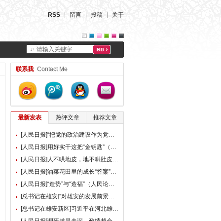
RSS
|
留言
|
投稿
|
关于
请输入关键字
联系我
Contact Me
最新发表
热评文章
推荐文章
[人民日报]“把党的政治建设作为党的根本性建设”（总书记的人民情怀）
[人民日报]用好实干这把“金钥匙”（大家谈）
[人民日报]人不哄地皮，地不哄肚皮（人民论坛）
[人民日报]油菜花田里的成长“答案”（现场评论）
[人民日报]“造势”与“造福”（人民论坛）
[总书记在雄安]“对雄安的发展前景，我们充满信心” ——习近平总书记赴雄安新区考察并主持召开深入推进雄安新区高质量建设和发展座谈会纪实
[总书记在雄安新区]习近平在河北雄安新区考察并主持召开深入推进雄安新区高质量建设和发展座谈会时强调 牢牢把握雄安新区功能定位 努力建设新时代创新高地和推动高质量发展样板 李强蔡奇丁薛祥陪同考察并出席座谈会
[人民日报]调研越是走深，政绩越会向实（人民论坛）