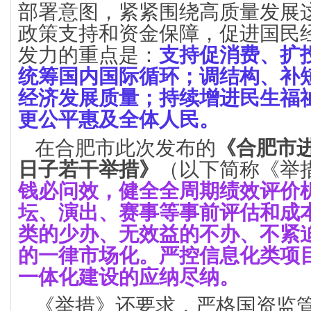
部署意图，紧紧围绕高质量发展
政策支持和资金保障，促进国民
发力的重点是：
支持促消费、扩
统筹国内国际循环；调结构、补
经济发展质量；持续增进民生福
更公平惠及全体人民。
在合肥市此次发布的
《合肥市
日子若干举措》
（以下简称《举
钱必问效，健全全周期绩效评价
坛、演出、赛事等事前评估和成
类的少办、无效益的不办、不紧
的一律市场化。严控信息化类项
一体化建设的应纳尽纳。
《举措》还要求，严格国资监