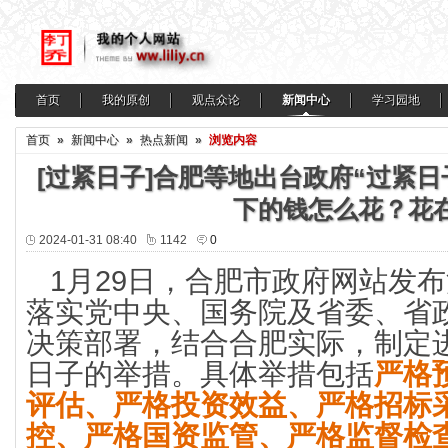
首页
我的原创
观点众论
新闻中心
学习园地
首页
»
新闻中心
»
热点新闻
»
浏览内容
[过紧日子]合肥等地出台政府“过紧
下的钱怎么花？花
2024-01-31 08:40
1142
0
1月29日，合肥市政府网站发
落实党中央、国务院及省委、省
决策部署，结合合肥实际，制定
日子的举措。具体举措包括
严格
评估、严格投资效益、严格招标
控、严格国资监管、严格监督检