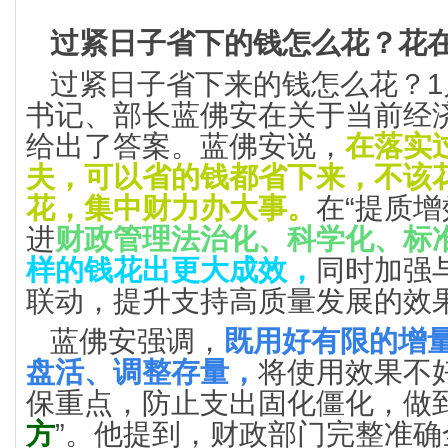
过紧日子省下的钱怎么花？花
过紧日子省下来的钱怎么花？1
书记、部长蓝佛安在关于当前经
给出了答案。蓝佛安说，
在落实
夫，可以省的钱都省下来，不该
花，集中财力办大事。
在“提质
进
财政管理法治化、科学化、标
样的钱花出更大成效，
同时加强
联动，提升支持高质量发展的效
蓝佛安强调，
既用好有限的增
盘活、调整存量，
将使用效果不
保重点，防止支出固化僵化，做到
方
”。他提到，财政部门完整准