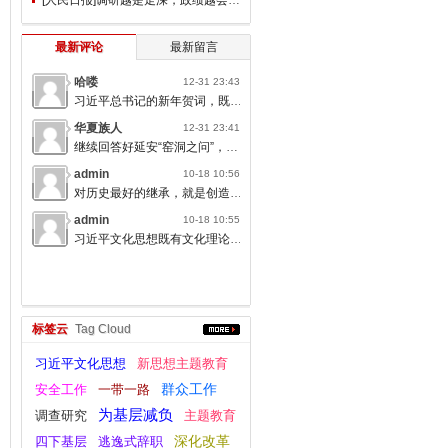
最新评论
最新留言
哈喽
12-31 23:43
习近平总书记的新年贺词，既充满温度，又饱含深情，太催人奋进了。
华夏族人
12-31 23:41
继续回答好延安“窑洞之问”，书写无愧于人民的时代答卷。
admin
10-18 10:56
对历史最好的继承，就是创造新的历史；对人类文明最大的礼敬，就是创造人类文明新形态。
admin
10-18 10:55
习近平文化思想既有文化理论观点上的创新和突破，又有文化工作布局上的部署要求，标志着我们党对中国特色社会主义文化建设规律的认识达到了新高度，表明我们党的历史自信、文化自信达到了新高度。
标签云
Tag Cloud
习近平文化思想
新思想主题教育
群众工作
安全工作
一带一路
为基层减负
调查研究
主题教育
四下基层
逃逸式辞职
深化改革