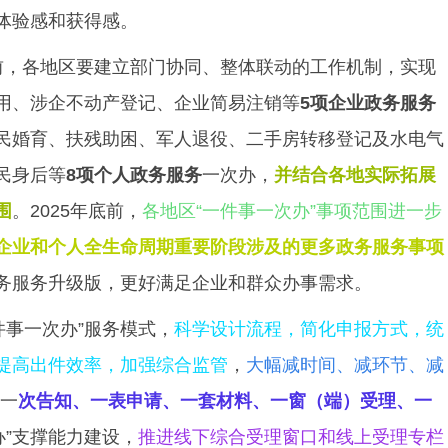
体验感和获得感。
底前，各地区要建立部门协同、整体联动的工作机制，实现
用、涉企不动产登记、企业简易注销等
5项企业政务服务
民婚育、扶残助困、军人退役、二手房转移登记及水电气
民身后等
8项个人政务服务
一次办，
并结合各地实际拓展
围
。2025年底前，
各地区“一件事一次办”事项范围进一步
企业和个人全生命周期重要阶段涉及的更多政务服务事项
务服务升级版，更好满足企业和群众办事需求。
件事一次办”服务模式，
科学设计流程，简化申报方式，统
提高出件效率，加强综合监管
，
大幅减时间、减环节、减
“一
次告知、一表申请、一套材料、一窗（端）受理、一
办”支撑能力建设，
推进线下综合受理窗口和线上受理专栏