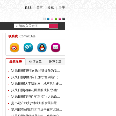
RSS
|
留言
|
投稿
|
关于
请输入关键字
联系我
Contact Me
最新发表
热评文章
推荐文章
[人民日报]“把党的政治建设作为党的根本性建设”（总书记的人民情怀）
[人民日报]用好实干这把“金钥匙”（大家谈）
[人民日报]人不哄地皮，地不哄肚皮（人民论坛）
[人民日报]油菜花田里的成长“答案”（现场评论）
[人民日报]“造势”与“造福”（人民论坛）
[总书记在雄安]“对雄安的发展前景，我们充满信心” ——习近平总书记赴雄安新区考察并主持召开深入推进雄安新区高质量建设和发展座谈会纪实
[总书记在雄安新区]习近平在河北雄安新区考察并主持召开深入推进雄安新区高质量建设和发展座谈会时强调 牢牢把握雄安新区功能定位 努力建设新时代创新高地和推动高质量发展样板 李强蔡奇丁薛祥陪同考察并出席座谈会
[人民日报]调研越是走深，政绩越会向实（人民论坛）