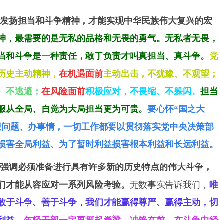
发扬担当和斗争精神，才能实现中华民族伟大复兴的宏
神，最需要的是无私的品格和无畏的勇气。
无私者无畏，
当和斗争是一种责任，敢于负责才叫真担当、真斗争。
党
历史主动精神，
在机遇面前
主动出击，不犹豫、不观望；
、不逃避；
在风险面前
积极应对，不畏缩、不躲闪。
担当
服从全局、自觉为大局担当更为可贵。
要心怀“国之大
想问题、办事情，一切工作都要以贯彻落实党中央决策部
损害全局利益、为了暂时利益损害根本利益和长远利益。
强调必须准备进行具有许多新的历史特点的伟大斗争，
们才能从容应对一系列风险考验。
无数事实告诉我们，
唯
敢于斗争、善于斗争，我们才能赢得尊严、赢得主动，切
利益。
年轻干部一定要挺起脊梁、冲锋在前，在斗争中经