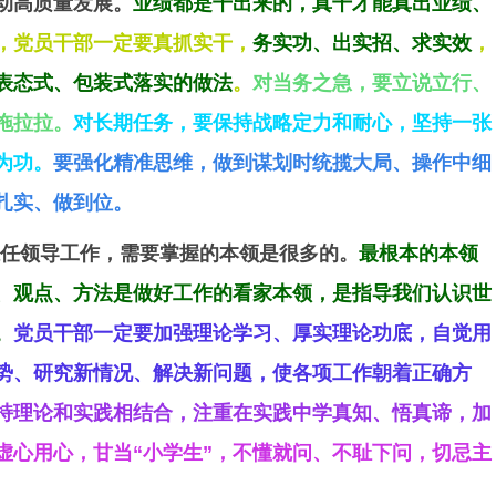
动高质量发展。
业绩都是干出来的，真干才能真出业绩、
，党员干部一定要真抓实干，
务实功、出实招、求实效
，
表态式、包装式落实的做法
。
对当务之急，要立说立行、
拖拉拉。
对长期任务，要保持战略定力和耐心，坚持一张
为功。
要强化精准思维，做到谋划时统揽大局、操作中细
扎实、做到位。
任领导工作，需要掌握的本领是很多的。
最根本的本领
、观点、方法是做好工作的看家本领，是指导我们认识世
。
党员干部一定要加强理论学习、厚实理论功底，自觉用
势、研究新情况、解决新问题，使各项工作朝着正确方
持理论和实践相结合，注重在实践中学真知、悟真谛，加
虚心用心，甘当“小学生”，不懂就问、不耻下问，切忌主