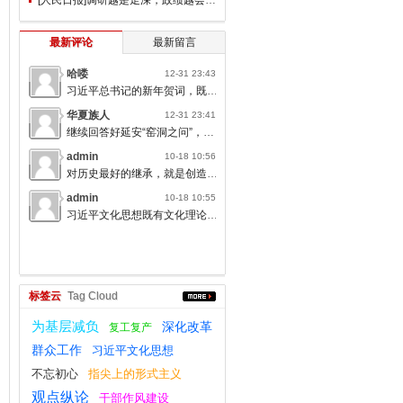
最新评论
最新留言
哈喽
12-31 23:43
习近平总书记的新年贺词，既充满温度，又饱含深情，太催人奋进了。
华夏族人
12-31 23:41
继续回答好延安“窑洞之问”，书写无愧于人民的时代答卷。
admin
10-18 10:56
对历史最好的继承，就是创造新的历史；对人类文明最大的礼敬，就是创造人类文明新形态。
admin
10-18 10:55
习近平文化思想既有文化理论观点上的创新和突破，又有文化工作布局上的部署要求，标志着我们党对中国特色社会主义文化建设规律的认识达到了新高度，表明我们党的历史自信、文化自信达到了新高度。
标签云
Tag Cloud
为基层减负
深化改革
复工复产
群众工作
习近平文化思想
不忘初心
指尖上的形式主义
观点纵论
干部作风建设