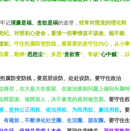
牢记
清廉是福、贪欲是祸
的道理，
经常对照党的理论和
党纪、对照初心使命，看清一些事情该不该做、能不能
规矩。
守住拒腐防变防线，最紧要的是守住内心，从小事
自重，勤掸“
思想尘
”、多思“
贪欲害
”、常破“
心中贼
”，以
拒腐防变防线，要层层设防、处处设防。
要守住政治
这根弦，在大是大非面前、在政治原则问题上做到头脑特
当两面派、做两面人，决不拿党的原则做交易。
要守住权
感，坚持公正用权、依法用权、为民用权、廉洁用权
。要
、有规矩，不断净化社交圈、生活圈、朋友圈。
要守住生
朴生活，保持共产党人本色。
要守住亲情关，
严格家教家