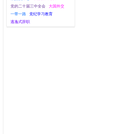
党的二十届三中全会
大国外交
一带一路
党纪学习教育
逃逸式辞职
习近平新时代中国特色社会主义思想
八项规定学习教育
安全工作
调查研究
全面深化改革
党的二十大
宣传思想文化工作
四下基层
社会主义核心价值观
十九大评论
庆祝中华人民共和国成立75周年
主题教育
新思想主题教育
经济工作