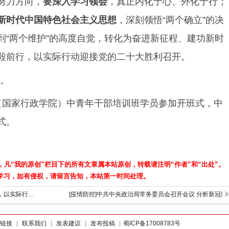
努力方向，
要深入学习领会
，真正内化于心、外化于行；
新时代中国特色社会主义思想
，深刻领悟“两个确立”的决
到“两个维护”的高度自觉，转化为奋进新征程、建功新时
毅前行，以实际行动迎接党的二十大胜利召开。
。
校（国家行政学院）中青年干部培训班学员参加开班式，中
式。
，凡“我的原创”栏目下的所有文章属本站原创，转载请注明“作者”和“出处”。
学习，如有侵权，请留言告知，本站第一时间处理。
[学习路上]习近平：继续发扬历史主动精神，以实际行动迎接党的二十大胜利召开
[疫情防控]中共中央政治局常务委员会召开会议 分析新冠
链接
|
联系我们
|
发表建议
|
发布投稿
|
蜀ICP备17008783号