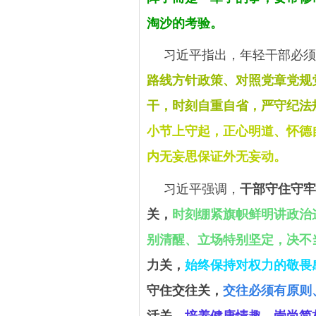
淘沙的考验。
习近平指出，年轻干部必须
路线方针政策、对照党章党规
干，时刻自重自省，严守纪法
小节上守起，正心明道、怀德
内无妄思保证外无妄动。
习近平强调，
干部守住守牢
关，
时刻绷紧旗帜鲜明讲政治
别清醒、立场特别坚定，决不
力关，
始终保持对权力的敬畏
守住交往关，
交往必须有原则
活关，
培养健康情趣，崇尚简