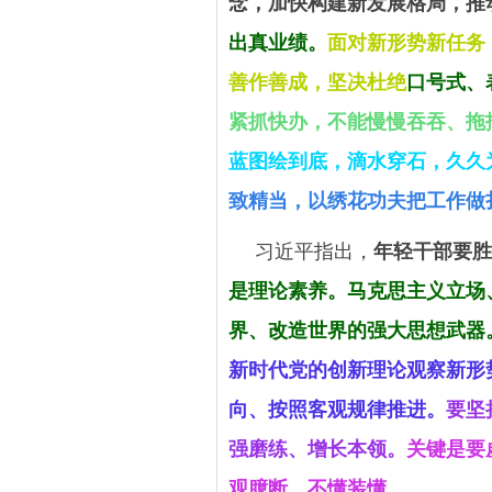
念，加快构建新发展格局，推
出真业绩。
面对新形势新任务
善作善成，坚决杜绝
口号式、
紧抓快办，不能慢慢吞吞、拖
蓝图绘到底，滴水穿石，久久
致精当，以绣花功夫把工作做
习近平指出，
年轻干部要胜
是理论素养。
马克思主义立场
界、改造世界的强大思想武器
新时代党的创新理论观察新形
向、按照客观规律推进。
要坚
强磨练、增长本领。
关键是要
观臆断、不懂装懂。