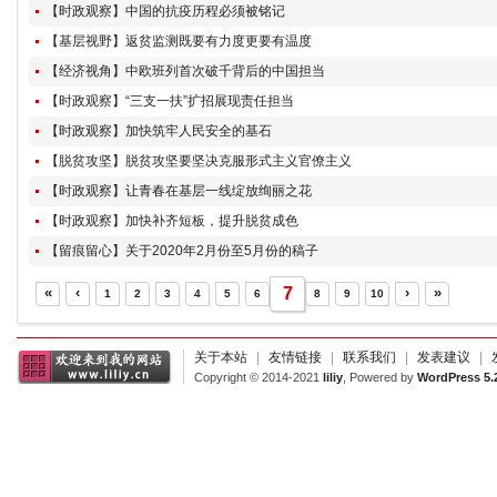
【时政观察】中国的抗疫历程必须被铭记
【基层视野】返贫监测既要有力度更要有温度
【经济视角】中欧班列首次破千背后的中国担当
【时政观察】“三支一扶”扩招展现责任担当
【时政观察】加快筑牢人民安全的基石
【脱贫攻坚】脱贫攻坚要坚决克服形式主义官僚主义
【时政观察】让青春在基层一线绽放绚丽之花
【时政观察】加快补齐短板，提升脱贫成色
【留痕留心】关于2020年2月份至5月份的稿子
«
‹
7
›
»
1
2
3
4
5
6
8
9
10
关于本站
|
友情链接
|
联系我们
|
发表建议
|
Copyright © 2014-2021
liliy
, Powered by
WordPress 5.