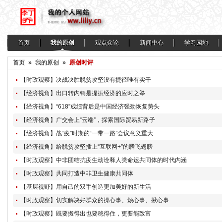
首页
我的原创
观点众论
新闻中心
学习园地
首页
»
我的原创
»
原创时评
【时政观察】决战决胜脱贫攻坚没有捷径唯有实干
【经济视角】出口转内销是提振经济的应时之举
【经济视角】“618”成绩背后是中国经济强劲恢复势头
【经济视角】广交会上“云端”，探索国际贸易新路子
【经济视角】战“疫”时期的“一带一路”会议意义重大
【经济视角】给脱贫攻坚插上“互联网+”的腾飞翅膀
【时政观察】中非团结抗疫生动诠释人类命运共同体的时代内涵
【时政观察】共同打造中非卫生健康共同体
【基层视野】用自己的双手创造更加美好的新生活
【时政观察】切实解决好群众的操心事、烦心事、揪心事
【时政观察】既要搬得出也要稳得住，更要能致富