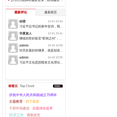
最新评论
最新留言
哈喽
12-31 23:43
习近平总书记的新年贺词，既充满温度，又饱含深情，太催人奋进了。
华夏族人
12-31 23:41
继续回答好延安“窑洞之问”，书写无愧于人民的时代答卷。
admin
10-18 10:56
对历史最好的继承，就是创造新的历史；对人类文明最大的礼敬，就是创造人类文明新形态。
admin
10-18 10:55
习近平文化思想既有文化理论观点上的创新和突破，又有文化工作布局上的部署要求，标志着我们党对中国特色社会主义文化建设规律的认识达到了新高度，表明我们党的历史自信、文化自信达到了新高度。
标签云
Tag Cloud
庆祝中华人民共和国成立75周年
主题教育
四下基层
干部作风建设
全面深化改革
经济工作
调查研究