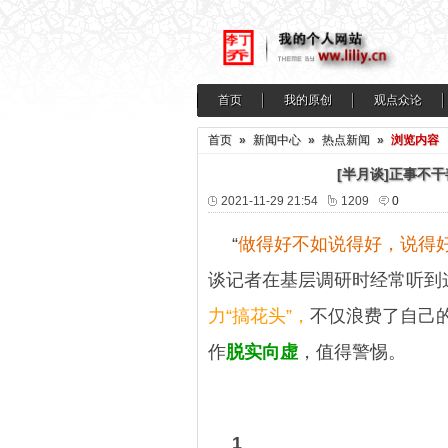
首页
我的原创
观点众论
首页
»
新闻中心
»
热点新闻
»
浏览内容
[半月谈]正事不
2021-11-29 21:54
1209
0
“
做得好不如说得好，说得好
谈记者在基层调研时经常听到
力“搞花头”，
不仅浪费了自己
作
脱实向虚
，值得警惕。
1