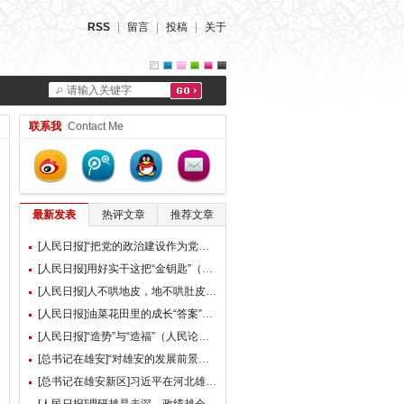
RSS
|
留言
|
投稿
|
关于
请输入关键字
联系我
Contact Me
最新发表
热评文章
推荐文章
[人民日报]“把党的政治建设作为党的根本性建设”（总书记的人民情怀）
[人民日报]用好实干这把“金钥匙”（大家谈）
[人民日报]人不哄地皮，地不哄肚皮（人民论坛）
[人民日报]油菜花田里的成长“答案”（现场评论）
[人民日报]“造势”与“造福”（人民论坛）
[总书记在雄安]“对雄安的发展前景，我们充满信心” ——习近平总书记赴雄安新区考察并主持召开深入推进雄安新区高质量建设和发展座谈会纪实
[总书记在雄安新区]习近平在河北雄安新区考察并主持召开深入推进雄安新区高质量建设和发展座谈会时强调 牢牢把握雄安新区功能定位 努力建设新时代创新高地和推动高质量发展样板 李强蔡奇丁薛祥陪同考察并出席座谈会
[人民日报]调研越是走深，政绩越会向实（人民论坛）