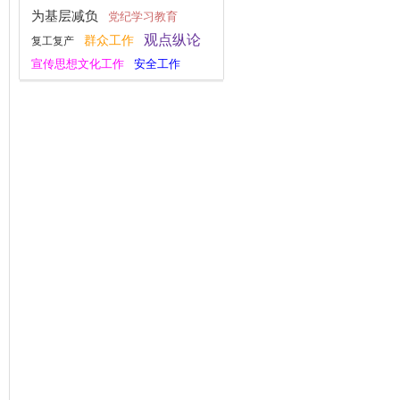
为基层减负
党纪学习教育
观点纵论
群众工作
复工复产
宣传思想文化工作
安全工作
习近平文化思想
社会主义核心价值观
十九大评论
一带一路
逃逸式辞职
深化改革
党的二十大
大国外交
新思想主题教育
八项规定学习教育
指尖上的形式主义
党的二十届三中全会
不忘初心
习近平新时代中国特色社会主义思想