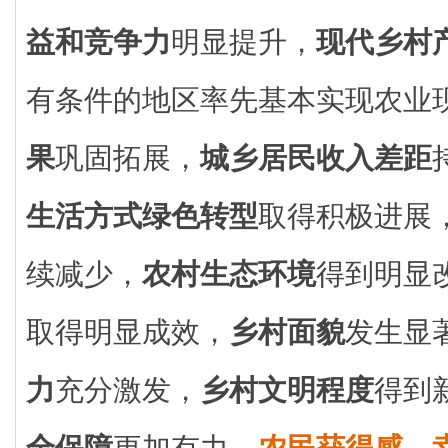
益和竞争力
明显提升，
现代乡村
有条件的地区率先基本实现农业
果
巩固拓展，
城乡居民收入差距
生活方式绿色转型
取得积极进展
续减少，
农村生态环境
得到明显
取得明显成效，
乡村面貌
发生显
力
充分激发，
乡村文明程度
得到
全保障
更加有力，
农民获得感、