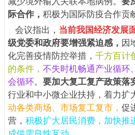
减少境外输入关联本地病例。
要
际合作，
积极为国际防疫合作贡
会议指出，
当前我国经济发展
级党委和政府要增强紧迫感，
因
化完善疫情防控举措，
千方百计
的条件，
不失时机畅通产业循环
会循环
。
要加大复工复产政策落
行业和中小微企业扶持，着力扩
动各类商场、市场复工复市，
促
营，
积极扩大居民消费，加快推
成供需良性互动
。