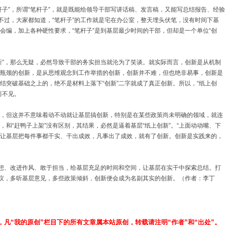
”，所谓“笔杆子”，就是既能给领导干部写讲话稿、发言稿，又能写总结报告、经验
。不过，大家都知道，“笔杆子”的工作就是宅在办公室，整天埋头伏笔，没有时间下基
会编，加上各种硬性要求，“笔杆子”是到基层最少时间的干部，但却是一个单位“创
”，那么无疑，必然导致干部的务实担当就沦为了笑谈。就实际而言，创新是从机制
瓶颈的创新，是从思维观念到工作举措的创新，创新并不难，但也绝非易事，创新是
结突破基础之上的，绝不是材料上落下“创新”二字就成了真正创新。所以，“纸上创
而不见。
但这并不意味着动不动就让基层搞创新，特别是在某些政策尚未明确的领域，就连
和“赶鸭子上架”没有区别，其结果，必然是逼着基层“纸上创新”。“上面动动嘴、下
不如让基层把每件事都干实、干出成效，凡事出了成效，就有了创新。创新是实践来的，
想、改进作风、敢于担当，给基层充足的时间和空间，让基层在实干中探索总结。打
商议，多听基层意见，多些政策倾斜，创新便会成为名副其实的创新。（作者：李丁
，凡“我的原创”栏目下的所有文章属本站原创，转载请注明“作者”和“出处”。