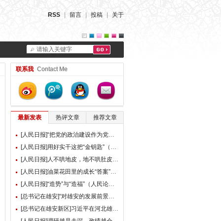
RSS
|
留言
|
投稿
|
关于
请输入关键字
联系我
Contact Me
最新发表
热评文章
推荐文章
[人民日报]“把党的政治建设作为党的根本性建设”（总书记的人民情怀）
[人民日报]用好实干这把“金钥匙”（大家谈）
[人民日报]人不哄地皮，地不哄肚皮（人民论坛）
[人民日报]油菜花田里的成长“答案”（现场评论）
[人民日报]“造势”与“造福”（人民论坛）
[总书记在雄安]“对雄安的发展前景，我们充满信心” ——习近平总书记赴雄安新区考察并主持召开深入推进雄安新区高质量建设和发展座谈会纪实
[总书记在雄安新区]习近平在河北雄安新区考察并主持召开深入推进雄安新区高质量建设和发展座谈会时强调 牢牢把握雄安新区功能定位 努力建设新时代创新高地和推动高质量发展样板 李强蔡奇丁薛祥陪同考察并出席座谈会
[人民日报]调研越是走深，政绩越会向实（人民论坛）