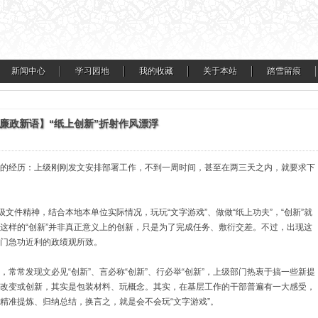
新闻中心
学习园地
我的收藏
关于本站
踏雪留痕
廉政新语】“纸上创新”折射作风漂浮
的经历：上级刚刚发文安排部署工作，不到一周时间，甚至在两三天之内，就要求下
件精神，结合本地本单位实际情况，玩玩“文字游戏”、做做“纸上功夫”，“创新”就
这样的“创新”并非真正意义上的创新，只是为了完成任务、敷衍交差。不过，出现这
部门急功近利的政绩观所致。
常发现文必见“创新”、言必称“创新”、行必举“创新”，上级部门热衷于搞一些新提
改变或创新，其实是包装材料、玩概念。其实，在基层工作的干部普遍有一大感受，
精准提炼、归纳总结，换言之，就是会不会玩“文字游戏”。