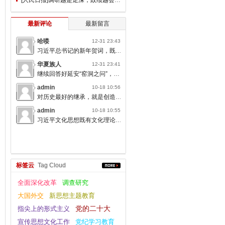
最新评论
最新留言
哈喽
12-31 23:43
习近平总书记的新年贺词，既充满温度，又饱含深情，太催人奋进了。
华夏族人
12-31 23:41
继续回答好延安“窑洞之问”，书写无愧于人民的时代答卷。
admin
10-18 10:56
对历史最好的继承，就是创造新的历史；对人类文明最大的礼敬，就是创造人类文明新形态。
admin
10-18 10:55
习近平文化思想既有文化理论观点上的创新和突破，又有文化工作布局上的部署要求，标志着我们党对中国特色社会主义文化建设规律的认识达到了新高度，表明我们党的历史自信、文化自信达到了新高度。
标签云
Tag Cloud
全面深化改革
调查研究
大国外交
新思想主题教育
党的二十大
指尖上的形式主义
宣传思想文化工作
党纪学习教育