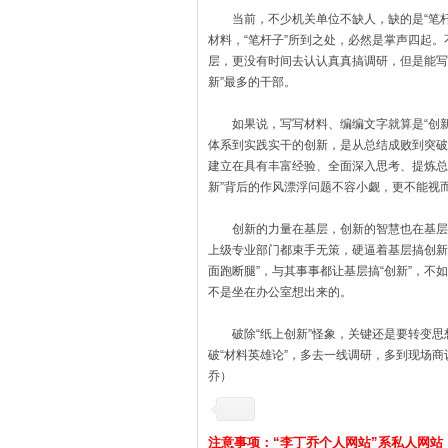
当前，不少机关单位不缺人，缺的是“笔杆子
材料，“笔杆子”所到之处，必然是掌声四起
层，更没有时间去认认真真搞调研，但是能写
新”最多的干部。
如果说，写写材料、编编文字就算是“创新
体系到实践实干的创新，是从总结成败到突破
建立在具有丰富经验、全面深入思考、提炼总
新”背后的作风漂浮问题不容小觑，更不能视
创新的力量在基层，创新的智慧也在基层，
上级专业部门都束手无策，硬逼着基层搞创新，
面跑断腿”，与其事事都让基层搞“创新”，
不是坐在办公室想出来的。
破除“纸上创新”怪象，关键还是要转变思
破“材料英雄论”，多去一线调研，多到现场
乔）
注意事项：“李丁乔个人网站”系私人网站