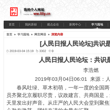
首页
我的原创
观点众论
新闻中心
学习园地
首页
»
学习园地
»
网言网语
»
浏览内容
[人民日报人民论坛]共识
2019-03-04 15:19
3302
0
人民日报人民论坛：共识
李浩燃
2019年03月04日06:01 来
春风吐绿、草木初萌，一年一度的全国两
员齐聚北京履职尽责，议政建言、共商国是，
天里发出好声音。从庄严的人民大会堂到聚焦