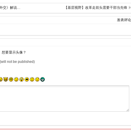
[大国外交]中流击水 ——政论专题片《大国外交》解说词（第三集）
【基层视野】改革走前头需要干部当先锋
发表评论
想要显示头像？
(will not be published)