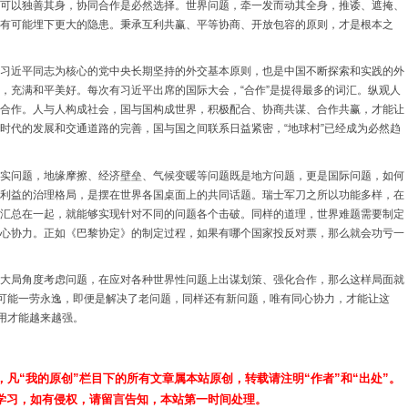
可以独善其身，协同合作是必然选择。世界问题，牵一发而动其全身，推诿、遮掩、
有可能埋下更大的隐患。秉承互利共赢、平等协商、开放包容的原则，才是根本之
习近平同志为核心的党中央长期坚持的外交基本原则，也是中国不断探索和实践的外
，充满和平美好。每次有习近平出席的国际大会，“合作”是提得最多的词汇。纵观人
合作。人与人构成社会，国与国构成世界，积极配合、协商共谋、合作共赢，才能让
时代的发展和交通道路的完善，国与国之间联系日益紧密，“地球村”已经成为必然趋
实问题，地缘摩擦、经济壁垒、气候变暖等问题既是地方问题，更是国际问题，如何
利益的治理格局，是摆在世界各国桌面上的共同话题。瑞士军刀之所以功能多样，在
汇总在一起，就能够实现针对不同的问题各个击破。同样的道理，世界难题需要制定
心协力。正如《巴黎协定》的制定过程，如果有哪个国家投反对票，那么就会功亏一
大局角度考虑问题，在应对各种世界性问题上出谋划策、强化合作，那么这样局面就
不可能一劳永逸，即便是解决了老问题，同样还有新问题，唯有同心协力，才能让这
功用才能越来越强。
，凡“我的原创”栏目下的所有文章属本站原创，转载请注明“作者”和“出处”。
学习，如有侵权，请留言告知，本站第一时间处理。