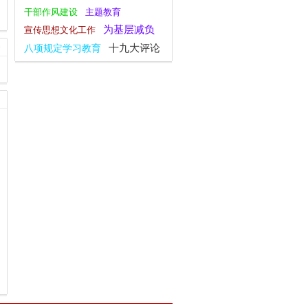
干部作风建设
主题教育
为基层减负
宣传思想文化工作
十九大评论
八项规定学习教育
党的二十大
新思想主题教育
全面深化改革
四下基层
复工复产
群众工作
庆祝中华人民共和国成立75周年
逃逸式辞职
安全工作
一带一路
习近平文化思想
深化改革
社会主义核心价值观
大国外交
观点纵论
党纪学习教育