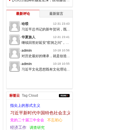
最新评论
最新留言
哈喽
12-31 23:43
习近平总书记的新年贺词，既充满温度，又饱含深情，太催人奋进了。
华夏族人
12-31 23:41
继续回答好延安“窑洞之问”，书写无愧于人民的时代答卷。
admin
10-18 10:56
对历史最好的继承，就是创造新的历史；对人类文明最大的礼敬，就是创造人类文明新形态。
admin
10-18 10:55
习近平文化思想既有文化理论观点上的创新和突破，又有文化工作布局上的部署要求，标志着我们党对中国特色社会主义文化建设规律的认识达到了新高度，表明我们党的历史自信、文化自信达到了新高度。
标签云
Tag Cloud
指尖上的形式主义
习近平新时代中国特色社会主义思想
党的二十届三中全会
不忘初心
经济工作
调查研究