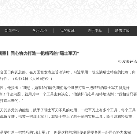
新闻中心
学习园地
我的收藏
关于本站
踏雪留痕
观察】同心协力打造一把精巧的“瑞士军刀”
发表评论
合国日内瓦总部。在万国宫发表主旨演讲时，习近平用一段充满瑞士特色的比喻，向
行性。（8月31日《人民日报》）
性，他指出：“我想，如果我们能为我们这个世界打造一把精巧的瑞士军刀就是好
遇到了什么问题，就用其中一个工具去解决它。”他满怀信心和期待地谈到：“我相信只要
打造出来的。”
刀其多元的功能性，赋予了瑞士军刀不凡的功用，一把军刀上有多个工具，每个工具
战角度讲，携带一把瑞士军刀，就等于带上了若干多的实用工具，既可以减轻负重，
是要打造一把精巧的“瑞士军刀”，但是这样的艰巨使命需要各国一起同心协力来完