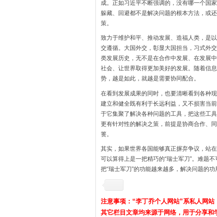
成。正如习近平不断强调的，没有哪一个国家
躲藏、回避都不是解决问题的根本方法，或还
策。
致力于维护和平、推动发展、造福人类，是以
交遵循。大国外交，彰显大国担当，习式外交
类发展历史，无不是在合作中发展、在发展中
社会、让世界取得更加美好的发展。随着信息
势，越是如此，就越是需要协同配合。
在看到发展成果的同时，也要清晰看到各种现
建立和健全既有利于长远利益，又不损害当前
于它集聚了解决各种问题的工具，把这些工具
更有针对性的解决之策，前提是协商合作、同
篑。
其实，如果世界各国能够真正摒弃争议，站在
可以算得上是一把精巧的“瑞士军刀”。难题
把“瑞士军刀”的功能越来越多，解决问题的
注意事项：“李丁乔个人网站”系私人网站
其它栏目文章均来源于网络，用于分享和