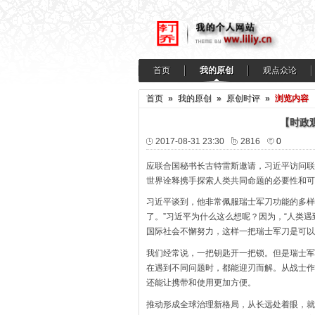
首页
我的原创
观点众论
首页
»
我的原创
»
原创时评
»
浏览内容
【时政
2017-08-31 23:30
2816
0
应联合国秘书长古特雷斯邀请，习近平访问联
世界诠释携手探索人类共同命题的必要性和可
习近平谈到，他非常佩服瑞士军刀功能的多样
了。”习近平为什么这么想呢？因为，“人类
国际社会不懈努力，这样一把瑞士军刀是可以
我们经常说，一把钥匙开一把锁。但是瑞士军
在遇到不同问题时，都能迎刃而解。从战士作
还能让携带和使用更加方便。
推动形成全球治理新格局，从长远处着眼，就