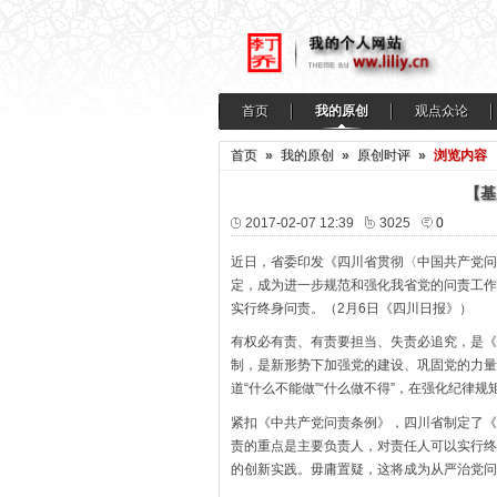
首页
我的原创
观点众论
首页
»
我的原创
»
原创时评
»
浏览内容
【基
2017-02-07 12:39
3025
0
近日，省委印发《四川省贯彻〈中国共产党问
定，成为进一步规范和强化我省党的问责工作
实行终身问责。（2月6日《四川日报》）
有权必有责、有责要担当、失责必追究，是《
制，是新形势下加强党的建设、巩固党的力量
道“什么不能做”“什么做不得”，在强化纪律
紧扣《中共产党问责条例》，四川省制定了《
责的重点是主要负责人，对责任人可以实行终
的创新实践。毋庸置疑，这将成为从严治党问