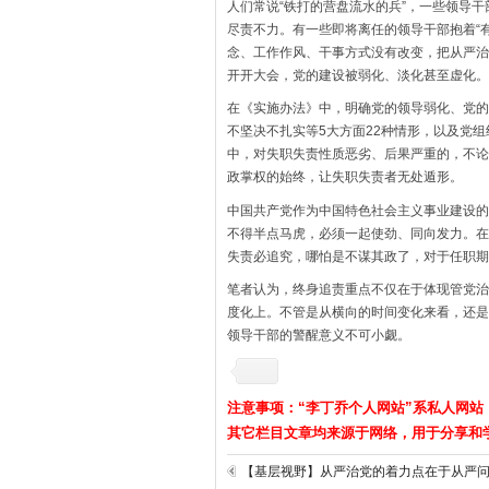
人们常说“铁打的营盘流水的兵”，一些领导
尽责不力。有一些即将离任的领导干部抱着“
念、工作作风、干事方式没有改变，把从严治
开开大会，党的建设被弱化、淡化甚至虚化。
在《实施办法》中，明确党的领导弱化、党的
不坚决不扎实等5大方面22种情形，以及党
中，对失职失责性质恶劣、后果严重的，不论
政掌权的始终，让失职失责者无处遁形。
中国共产党作为中国特色社会主义事业建设的
不得半点马虎，必须一起使劲、同向发力。在
失责必追究，哪怕是不谋其政了，对于任职期
笔者认为，终身追责重点不仅在于体现管党治
度化上。不管是从横向的时间变化来看，还是
领导干部的警醒意义不可小觑。
注意事项：“李丁乔个人网站”系私人网站
其它栏目文章均来源于网络，用于分享和
【基层视野】从严治党的着力点在于从严