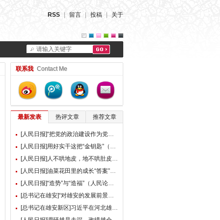
RSS
|
留言
|
投稿
|
关于
请输入关键字
联系我
Contact Me
最新发表
热评文章
推荐文章
[人民日报]“把党的政治建设作为党的根本性建设”（总书记的人民情怀）
[人民日报]用好实干这把“金钥匙”（大家谈）
[人民日报]人不哄地皮，地不哄肚皮（人民论坛）
[人民日报]油菜花田里的成长“答案”（现场评论）
[人民日报]“造势”与“造福”（人民论坛）
[总书记在雄安]“对雄安的发展前景，我们充满信心” ——习近平总书记赴雄安新区考察并主持召开深入推进雄安新区高质量建设和发展座谈会纪实
[总书记在雄安新区]习近平在河北雄安新区考察并主持召开深入推进雄安新区高质量建设和发展座谈会时强调 牢牢把握雄安新区功能定位 努力建设新时代创新高地和推动高质量发展样板 李强蔡奇丁薛祥陪同考察并出席座谈会
[人民日报]调研越是走深，政绩越会向实（人民论坛）