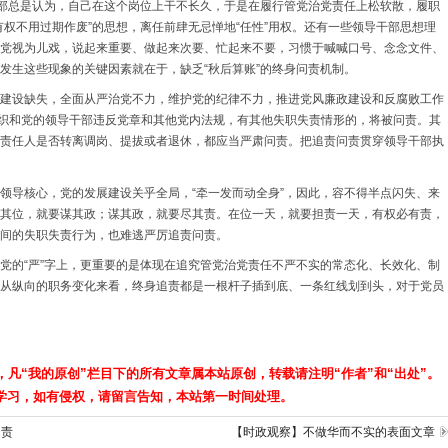
干部总是认为，自己在这个岗位上干不长久，于是在履行管党治党责任上松软散，履职
有权不用过期作废”的思想，离任前肆无忌惮地“任性”用权。还有一些领导干部思想理
党视为儿戏，说起来重要、做起来次要、忙起来不要，习惯于喊喊口号、念念文件、
发生这些现象的关键因素就在于，缺乏“秋后算账”的终身问责机制。
建设缺失，全面从严治党不力，维护党的纪律不力，推进党风廉政建设和反腐败工作
组织和党的领导干部违反党章和其他党内法规，有其他失职失责情形的，将被问责。其
责任人是否转离调岗、提拔或者退休，都应当严肃问责。把追责问责贯穿领导干部执
领导核心，党的发展建设关乎全局，“牵一发而动全身”，因此，容不得半点闪失、来
其位，就要谋其政；谋其政，就要尽其责。在位一天，就要担责一天，有权必有责，
间的失职失责行为，也难逃严厉追责问责。
党的“严”字上，更重要的是体现在追究管党治党责任不严不实的常态化、长效化、制
从纵向的职务变化来看，终身追责都是一根杆子插到底、一条红线划到头，对于党员
，凡“我的原创”栏目下的所有文章属本站原创，转载请注明“作者”和“出处”。
学习，如有侵权，请留言告知，本站第一时间处理。
问责
【时政观察】不做华而不实的表面文章