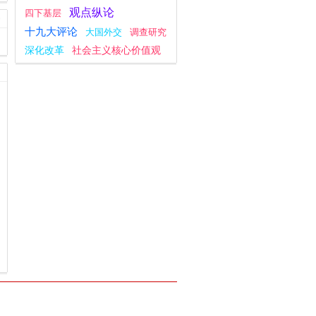
观点纵论
四下基层
十九大评论
大国外交
调查研究
深化改革
社会主义核心价值观
党的二十届三中全会
复工复产
群众工作
为基层减负
宣传思想文化工作
不忘初心
八项规定学习教育
习近平新时代中国特色社会主义思想
主题教育
新思想主题教育
党纪学习教育
习近平文化思想
指尖上的形式主义
一带一路
党的二十大