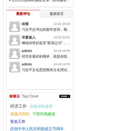
最新评论
最新留言
哈喽
12-31 23:43
习近平总书记的新年贺词，既充满温度，又饱含深情，太催人奋进了。
华夏族人
12-31 23:41
继续回答好延安“窑洞之问”，书写无愧于人民的时代答卷。
admin
10-18 10:56
对历史最好的继承，就是创造新的历史；对人类文明最大的礼敬，就是创造人类文明新形态。
admin
10-18 10:55
习近平文化思想既有文化理论观点上的创新和突破，又有文化工作布局上的部署要求，标志着我们党对中国特色社会主义文化建设规律的认识达到了新高度，表明我们党的历史自信、文化自信达到了新高度。
标签云
Tag Cloud
经济工作
全面深化改革
逃逸式辞职
干部作风建设
安全工作
庆祝中华人民共和国成立75周年