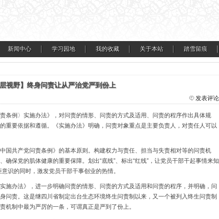
新闻中心
学习园地
我的收藏
关于本站
踏雪留痕
层视野】终身问责让从严治党严到份上
发表评论
责条例〉实施办法》，对问责的情形、问责的方式及适用、问责的程序作出具体规
的重要依据和遵循。《实施办法》明确，问责对象重点是主要负责人，对责任人可以
中国共产党问责条例》的基本原则。构建权力与责任、担当与失责相对等的问责机
、确保党的肌体健康的重要保障。划出“底线”、标出“红线”，让党员干部干起事情来知
规矩意识的同时，激发党员干部干事创业的热情。
实施办法》，进一步明确问责的情形、问责的方式及适用和问责的程序，并明确，问
身问责。这是继四川省制定出台生态环境终生问责制以来，又一个被列入终生问责制
责机制中最为严厉的一条，可谓真正是严到了份上。