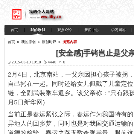
首页
我的原创
观点众论
新闻中心
学习园地
首页
»
我的原创
»
原创时评
»
浏览内容
[安全感]手铐岂止是父
2015-03-10 10:18
4440
0
2月4日，北京南站，一父亲因担心孩子被拐
自己拷在一起。同时还给女儿佩戴了儿童定位
链，全副武装乘车返乡。该父亲称：“只有跟孩
月5日新华网)
当前正是春运紧张之际，春运作为我国特有的
异地人的回乡梦，同时也是对我国交通运输的
道德的检验。春运之路无数奇观异景，眼前这