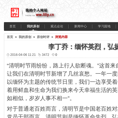
首页
我的原创
观点众论
新闻中心
学习园地
首页
»
我的原创
»
原创时评
»
浏览内容
李丁乔：缅怀英烈，弘
2016-04-06 11:21
3472
0
“清明时节雨纷纷，路上行人欲断魂。”这首
让我们在清明时节新增了几丝哀愁。一年一度
以缅怀为主题的传统节日里，我们一边享受着
着用鲜血和生命为我们换来今天幸福生活的英
如相似，岁岁人事不相一”。
对于普通老百姓而言，清明节是中国老百姓对
党员干部而言，清明节则是缅怀革命先烈，弘