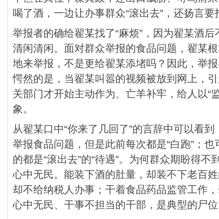
喝了酒，一边让办事群众“滚出去”，还扬言要
举报者的确给翟某找了“麻烦”，因为翟某酒
清闲清闲。面对群众举报的食品问题，翟某根
地来举报，不是更给翟某添堵吗？因此，举报
愕然的是，当翟某叫嚣的视频被放到网上，引
关部门才开始主动作为、亡羊补牢，给人以“监
象。
从翟某口中“你来了几回了”的言辞中可以看
举报食品问题，但是此前每次都是“白跑”；
的都是“滚出去”的“待遇”。为何群众期盼得
心中无民。能装下酒的肚量，却装不下老百姓
却不给纳税人办事；干着食品药品监管工作，
心中无民、干事不担当的干部，是典型的尸位