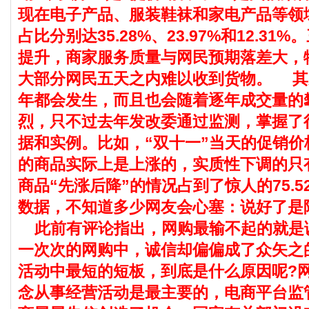
现在电子产品、服装鞋袜和家电产品等领
占比分别达35.28%、23.97%和12.31
提升，商家服务质量与网民预期落差大，
大部分网民五天之内难以收到货物。
其
年都会发生，而且也会随着逐年成交量的
烈，只不过去年发改委通过监测，掌握了
据和实例。比如，“双十一”当天的促销价格
的商品实际上是上涨的，实质性下调的只有
商品“先涨后降”的情况占到了惊人的75.5
数据，不知道多少网友会心塞：说好了是
此前有评论指出，网购最输不起的就是
一次次的网购中，诚信却偏偏成了众矢之
活动中最短的短板，到底是什么原因呢?
念从事经营活动是最主要的，电商平台监