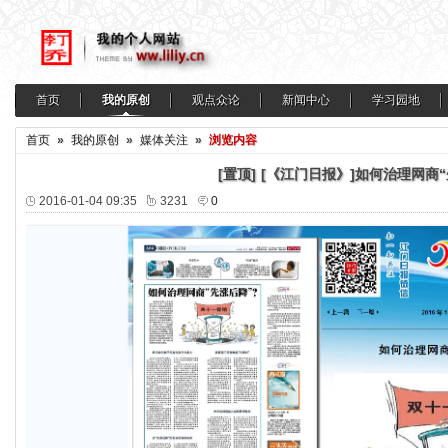
首页
我的原创
观点众论
新闻中心
学习园地
首页
»
我的原创
»
媒体关注
»
浏览内容
[置顶]
[《江门日报》]如何治理网商“
2016-01-04 09:35
3231
0