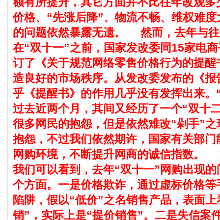
额有所提升，其它方面并不比往年改观多
价格、“先涨后降”、物流不畅、维权难度
的问题依然暴露无遗。
然而，去年与往
在“双十一”之前，国家发改委同15家电
订了《关于规范网络零售价格行为的提醒
造良好的市场秩序。从发改委发布的《报
乎《提醒书》的作用几乎没有发挥出来。“
过去近两个月，其间又经历了一个“双十二
很多网民的抱怨，但是依然难改“剁手”之
抱怨，不过我们依然期许，国家有关部门
网购环境，不断提升网商的诚信指数。
我们可以看到，去年“双十一”网购出现的
个方面。一是价格欺诈，通过虚标价格等
陷阱，假以“低价”之名销售产品，表面上
销”，实际上是“提价销售”。二是失信案