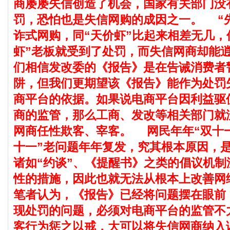
商屡屡失信创造了机会，国家有关部门没
罚，恐怕也是失信网购的成因之一。
“先
诈式网购，同“天价虾”比起来相差无几，
虾”老板就受到了处罚，而失信网商却能
们相信发改委的《报告》是在告诫消费者
阱，但我们更期望该《报告》能作为处罚
商平台的依据。如果说电商平台因利益驱
商的监管，那么工商、发改等相关部门就
网商任性欺客、宰客。
网民年年“双十一
十一”老问题年年复发，究其根本原因，
诸如“约谈”、《提醒书》之类的倡议机制
性的措施，因此也就无法从根本上改善网
笔者认为，《报告》已经将问题摆在眼前
现处罚的问题，必须对电商平台的监管不
客行为惩之以戒，大可以将失信网商纳入