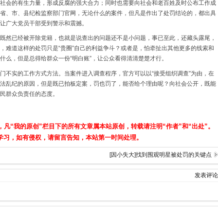
社会的有生力量，形成反腐的强大合力；同时也需要向社会和老百姓及时公布工作成
省、市、县纪检监察部门官网，无论什么的案件，但凡是作出了处罚结论的，都出具
让广大党员干部受到警示和震撼。
既然已经被开除党籍，也就是说查出的问题还不是小问题，事已至此，还藏头露尾，
，难道这样的处罚只是“贵圈”自己的利益争斗？或者是，怕牵扯出其他更多的线索和
什么，但是总得给群众一份“明白账”，让公众看得清清楚楚才行。
门不实的工作方式方法。当案件进入调查程序，官方可以以“接受组织调查”为由，在
法乱纪的原因，但是既已拍板定案，罚也罚了，能否给个理由呢？向社会公开，既能
民群众负责任的态度。
，凡“我的原创”栏目下的所有文章属本站原创，转载请注明“作者”和“出处”。
学习，如有侵权，请留言告知，本站第一时间处理。
[因小失大]找到围观明星被处罚的关键点
发表评论