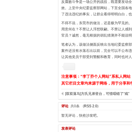
反腐败斗争是一场公开的战役，既需要发动全
效。上至中央纪委监察部网站，下至全国各地
了违法违纪的事实，让群众看得明明白白，也
不得不说，东莞市的做法，还是极为罕见的。
用意何在？不禁让人浮想联翩。不禁让人感到
官员？诚然，毫无根据的胡乱猜测并不能说明
笔者认为，该做法侧面反映出当地纪委监察部
案件还没有水落石出以前，完全可以不公布违
让其他党员干部受到警醒和教育，同时也对人
注意事项：“李丁乔个人网站”系私人网站
其它栏目文章均来源于网络，用于分享和
[双双落马]方氏兄弟登台，可惜唱错了“戏”
评论
共0条
(
RSS 2.0
)
暂无评论，快抢沙发吧。
发表评论