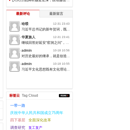
最新评论
最新留言
哈喽
12-31 23:43
习近平总书记的新年贺词，既充满温度，又饱含深情，太催人奋进了。
华夏族人
12-31 23:41
继续回答好延安“窑洞之问”，书写无愧于人民的时代答卷。
admin
10-18 10:56
对历史最好的继承，就是创造新的历史；对人类文明最大的礼敬，就是创造人类文明新形态。
admin
10-18 10:55
习近平文化思想既有文化理论观点上的创新和突破，又有文化工作布局上的部署要求，标志着我们党对中国特色社会主义文化建设规律的认识达到了新高度，表明我们党的历史自信、文化自信达到了新高度。
标签云
Tag Cloud
一带一路
庆祝中华人民共和国成立75周年
四下基层
全面深化改革
调查研究
复工复产