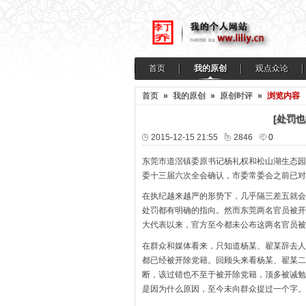
首页
我的原创
观点众论
首页
»
我的原创
»
原创时评
»
浏览内容
[处罚
2015-12-15 21:55
2846
0
东莞市道滘镇委原书记杨礼权和松山湖生态园
委十三届六次全会确认，市委常委会之前已对
在执纪越来越严的形势下，几乎隔三差五就会
处罚都有明确的指向。然而东莞两名官员被开
大代表以来，官方至今都未公布这两名官员被
在群众和媒体看来，只知道杨某、翟某辞去人
都已经被开除党籍。回顾头来看杨某、翟某二
断，该过错也不至于被开除党籍，顶多被诫勉
是因为什么原因，至今未向群众提过一个字。