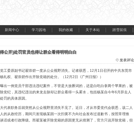
新闻中心
学习园地
我的收藏
关于本站
踏雪留痕
也得公开]处罚官员也得让群众看得明明白白
发表评论
党工委原副书记翟崇碧一度从公众视野消失。记者获悉，
12
月
1
日召开的中共东莞市
杨礼权、翟崇碧作出开除党籍的处分。
（
12
月
2
日《广州日报》）
曝出一例党员干部违法违纪案件，不管是大放厥词的，还是白吃白拿两个苹果的，被
除党纪，其违纪违法的来龙去脉却让群众看得一头雾水，包括杨某自今年
6
月辞去人
处罚的具体原因。
大代表职务后就突然从公众视野里消失不见了。近日，才从市委党代会获悉，该二人
人的从政经历，期间只发现杨某因一次扫黄不力向社会发布过道歉书，按照常理推
谈话或者行政降级。而翟某被开除党籍的原因更无从猜测了，官方只说开除党籍，但