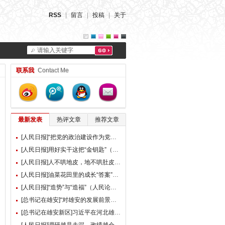
RSS
|
留言
|
投稿
|
关于
请输入关键字
联系我
Contact Me
最新发表
热评文章
推荐文章
[人民日报]“把党的政治建设作为党的根本性建设”（总书记的人民情怀）
[人民日报]用好实干这把“金钥匙”（大家谈）
[人民日报]人不哄地皮，地不哄肚皮（人民论坛）
[人民日报]油菜花田里的成长“答案”（现场评论）
[人民日报]“造势”与“造福”（人民论坛）
[总书记在雄安]“对雄安的发展前景，我们充满信心” ——习近平总书记赴雄安新区考察并主持召开深入推进雄安新区高质量建设和发展座谈会纪实
[总书记在雄安新区]习近平在河北雄安新区考察并主持召开深入推进雄安新区高质量建设和发展座谈会时强调 牢牢把握雄安新区功能定位 努力建设新时代创新高地和推动高质量发展样板 李强蔡奇丁薛祥陪同考察并出席座谈会
[人民日报]调研越是走深，政绩越会向实（人民论坛）