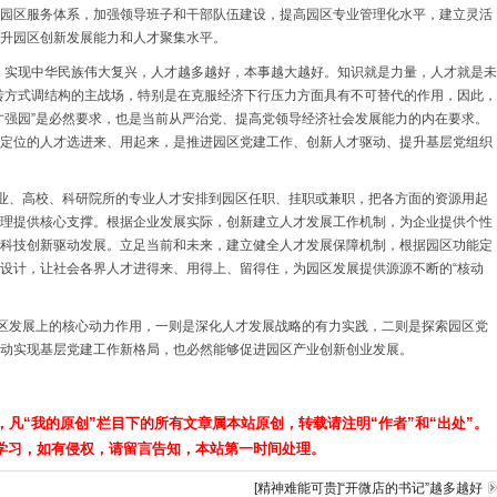
园区服务体系，加强领导班子和干部队伍建设，提高园区专业管理化水平，建立灵活
升园区创新发展能力和人才聚集水平。
。实现中华民族伟大复兴，人才越多越好，本事越大越好。知识就是力量，人才就是未
转方式调结构的主战场，特别是在克服经济下行压力方面具有不可替代的作用，因此，
才强园”是必然要求，也是当前从严治党、提高党领导经济社会发展能力的内在要求。
定位的人才选进来、用起来，是推进园区党建工作、创新人才驱动、提升基层党组织
企业、高校、科研院所的专业人才安排到园区任职、挂职或兼职，把各方面的资源用起
理提供核心支撑。根据企业发展实际，创新建立人才发展工作机制，为企业提供个性
科技创新驱动发展。立足当前和未来，建立健全人才发展保障机制，根据园区功能定
设计，让社会各界人才进得来、用得上、留得住，为园区发展提供源源不断的“核动
园区发展上的核心动力作用，一则是深化人才发展战略的有力实践，二则是探索园区党
动实现基层党建工作新格局，也必然能够促进园区产业创新创业发展。
，凡“我的原创”栏目下的所有文章属本站原创，转载请注明“作者”和“出处”。
学习，如有侵权，请留言告知，本站第一时间处理。
[精神难能可贵]“开微店的书记”越多越好