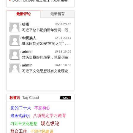
最新评论
最新留言
哈喽
12-31 23:43
习近平总书记的新年贺词，既充满温度，又饱含深情，太催人奋进了。
华夏族人
12-31 23:41
继续回答好延安“窑洞之问”，书写无愧于人民的时代答卷。
admin
10-18 10:56
对历史最好的继承，就是创造新的历史；对人类文明最大的礼敬，就是创造人类文明新形态。
admin
10-18 10:55
习近平文化思想既有文化理论观点上的创新和突破，又有文化工作布局上的部署要求，标志着我们党对中国特色社会主义文化建设规律的认识达到了新高度，表明我们党的历史自信、文化自信达到了新高度。
标签云
Tag Cloud
党的二十大
不忘初心
逃逸式辞职
八项规定学习教育
观点纵论
习近平文化思想
群众工作
干部作风建设