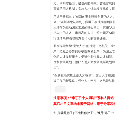
力。四川省提出，建设高能高效、智能智慧的
高效的用人机制，实施人才优先发展战略，提
习近平曾指出：“创新的事业呼唤创新的人才
来。”四川清醒认识到，园区正在成为稳增长
人才作为推动园区发展的核心动力，实施“人
把先进的人才、素质高的人才、符合园区功能
治理体系和治理能力现代化的首要课题。
要发挥党组织“党管人才”的优势，把机关、
来，把社会各界的积极性调动起来，为园区管
化的人才发展服务，促进企业依靠人才创新、
位和发展规划，做好长远人才发展顶层规划和
力”。
“创新驱动实质上是人才驱动”。突出人才在
建工作的新思路，强化人才牵引，必然能够推
注意事项：“李丁乔个人网站”系私人网站
其它栏目文章均来源于网络，用于分享和
[你就是孙子]“不懂找你孙子”，谁是“孙子”？