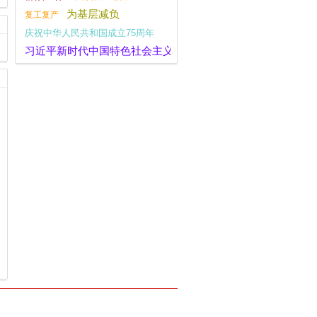
为基层减负
复工复产
庆祝中华人民共和国成立75周年
习近平新时代中国特色社会主义思想
大国外交
党纪学习教育
社会主义核心价值观
党的二十届三中全会
宣传思想文化工作
指尖上的形式主义
四下基层
十九大评论
安全工作
调查研究
深化改革
全面深化改革
经济工作
主题教育
新思想主题教育
一带一路