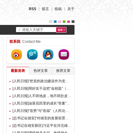
RSS
|
留言
|
投稿
|
关于
请输入关键字
联系我
Contact Me
最新发表
热评文章
推荐文章
[人民日报]“把党的政治建设作为党的根本性建设”（总书记的人民情怀）
[人民日报]用好实干这把“金钥匙”（大家谈）
[人民日报]人不哄地皮，地不哄肚皮（人民论坛）
[人民日报]油菜花田里的成长“答案”（现场评论）
[人民日报]“造势”与“造福”（人民论坛）
[总书记在雄安]“对雄安的发展前景，我们充满信心” ——习近平总书记赴雄安新区考察并主持召开深入推进雄安新区高质量建设和发展座谈会纪实
[总书记在雄安新区]习近平在河北雄安新区考察并主持召开深入推进雄安新区高质量建设和发展座谈会时强调 牢牢把握雄安新区功能定位 努力建设新时代创新高地和推动高质量发展样板 李强蔡奇丁薛祥陪同考察并出席座谈会
[人民日报]调研越是走深，政绩越会向实（人民论坛）