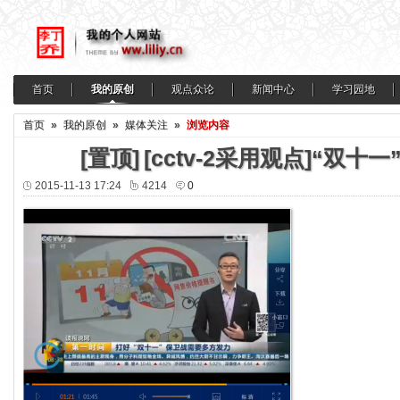
首页
我的原创
观点众论
新闻中心
学习园地
首页
»
我的原创
»
媒体关注
»
浏览内容
[置顶]
[cctv-2采用观点]“双
2015-11-13 17:24
4214
0