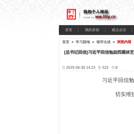
首页
我的原创
观点众论
首页
»
学习园地
»
领导论述
»
浏览内容
[总书记回信]习近平回信勉励西藏林
2025-06-30 14:23
522
0
习近平回信
切实维