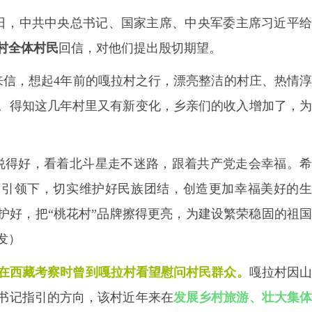
日，中共中央总书记、国家主席、中央军委主席习近平
村全体村民
回信，对他们提出殷切期望。
来信，想起
4
年前的嘎拉村之行，漂亮整洁的村庄、热情
。得知这几年村里又有新变化，乡亲们的收入增加了，为
说得好，看着北斗星走不迷路，跟着共产党走会幸福。希
策引领下，切实维护好民族团结，创造更加幸福美好的生
护好，把
“桃花村”品牌擦得更亮，为建设繁荣稳固的祖
发）
在西藏考察时曾到嘎拉村看望慰问村民群众。
嘎拉村因
书记指引的方向，该村近年来在
发展乡村旅游、壮大集