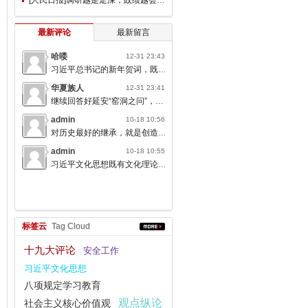
最新评论
最新留言
哈喽
12-31 23:43
习近平总书记的新年贺词，既充满温度，又饱含深情，太催人奋进了。
下
华夏族人
12-31 23:41
继续回答好延安“窑洞之问”，书写无愧于人民的时代答卷。
admin
10-18 10:56
的
对历史最好的继承，就是创造新的历史；对人类文明最大的礼敬，就是创造人类文明新形态。
admin
原
10-18 10:55
习近平文化思想既有文化理论观点上的创新和突破，又有文化工作布局上的部署要求，标志着我们党对中国特色社会主义文化建设规律的认识达到了新高度，表明我们党的历史自信、文化自信达到了新高度。
标签云
Tag Cloud
十九大评论
安全工作
习近平文化思想
八项规定学习教育
观点纵论
社会主义核心价值观