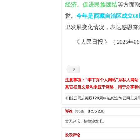
经济、促进民族团结
等方面取
誉。
今年是西藏自治区成立
60
里发展变化情况，表达感恩奋
《
人民日报
》（
2025
年
06
0
注意事项：“李丁乔个人网站”系私人网站
其它栏目文章均来源于网络，用于分享和
评论
共0条
(
RSS 2.0
)
暂无评论，快抢沙发吧。
发表评论