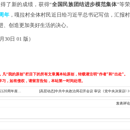
得了新的成绩，获得“
全国民族团结进步模范集体
”等
周年
，嘎拉村全体村民近日给习近平总书记写信，汇报
进、创造更加美好生活的决心。
月
30
日
01
版）
，凡“我的原创”栏目下的所有文章属本站原创，转载请注明“作者”和“出处”。
学习，如有侵权，请留言告知，本站第一时间处理。
[陈云同志诞辰120周年]在纪念陈云同志诞辰120周年座谈会上的讲话
[高层动态]中共中央政治局召开会议 审议《党中央决策议
发表评论