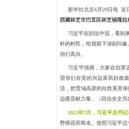
新华社北京
6
月
29
日电
近
西藏林芝市巴宜区林芝镇嘎拉
习近平在回信中说，看到
朴的村民，给我留下深刻印象
你们高兴。
习近平强调，大家在信里
望你们在党的兴边富民好政
活，把雪域高原的自然美景保
边疆贡献力量。（回信全文另
2021
年
7
月，习近平总书记
野桃花而闻名。按照习近平总