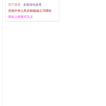
四下基层
全面深化改革
给
庆祝中华人民共和国成立75周年
指尖上的形式主义
群众工作
党的二十届三中全会
淳
不忘初心
一带一路
复工复产
主题教育
深化改革
大国外交
新思想主题教育
经济工作
逃逸式辞职
党纪学习教育
党的二十大
为基层减负
习近平新时代中国特色社会主义思想
宣传思想文化工作
干部作风建设
调查研究
国
山
体