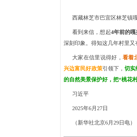
西藏林芝市巴宜区林芝镇
看到来信，想起
4
年
前的嘎
深刻印象。得知这几年村里又
大家在信里说得好，
看着
兴边富民好政策
引领下，
切实
的自然美景保护好，把
“桃花
习近平
2025
年
6
月
27
日
（新华社北京
6
月
29
日电）