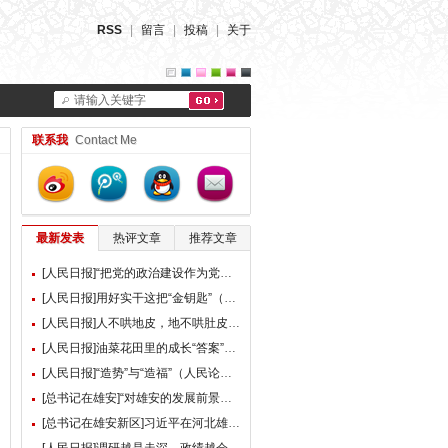
RSS
|
留言
|
投稿
|
关于
请输入关键字
联系我
Contact Me
最新发表
热评文章
推荐文章
[人民日报]“把党的政治建设作为党的根本性建设”（总书记的人民情怀）
[人民日报]用好实干这把“金钥匙”（大家谈）
[人民日报]人不哄地皮，地不哄肚皮（人民论坛）
[人民日报]油菜花田里的成长“答案”（现场评论）
[人民日报]“造势”与“造福”（人民论坛）
[总书记在雄安]“对雄安的发展前景，我们充满信心” ——习近平总书记赴雄安新区考察并主持召开深入推进雄安新区高质量建设和发展座谈会纪实
[总书记在雄安新区]习近平在河北雄安新区考察并主持召开深入推进雄安新区高质量建设和发展座谈会时强调 牢牢把握雄安新区功能定位 努力建设新时代创新高地和推动高质量发展样板 李强蔡奇丁薛祥陪同考察并出席座谈会
[人民日报]调研越是走深，政绩越会向实（人民论坛）