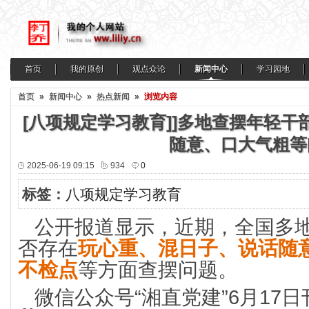
首页
我的原创
观点众论
新闻中心
学习园地
首页
»
新闻中心
»
热点新闻
»
浏览内容
[八项规定学习教育]]多地查摆年轻
随意、口大气粗等
2025-06-19 09:15
934
0
标签：
八项规定学习教育
公开报道显示，近期，全国多
否存在
玩心重、混日子、说话随
不检点
等方面查摆问题。
微信公众号“湘直党建”6月17