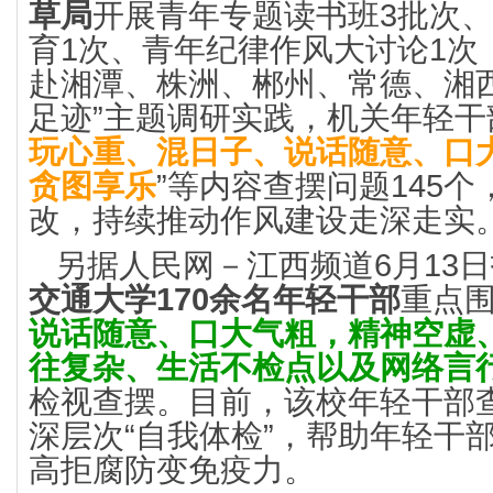
草局
开展青年专题读书班3批次、
育1次、青年纪律作风大讨论1次
赴湘潭、株洲、郴州、常德、湘
足迹”主题调研实践，机关年轻干
玩心重、混日子、说话随意、口
贪图享乐
”等内容查摆问题145
改，持续推动作风建设走深走实
另据人民网－江西频道6月13
交通大学170余名年轻干部
重点
说话随意、口大气粗，精神空虚
往复杂、生活不检点以及网络言
检视查摆。目前，该校年轻干部查
深层次“自我体检”，帮助年轻干
高拒腐防变免疫力。