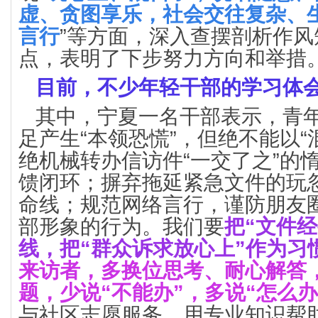
虚、贪图享乐，社会交往复杂、
言行
”等方面，深入查摆剖析作
点，表明了下步努力方向和举措
目前，不少年轻干部的学习体
其中，宁夏一名干部表示，青
足产生“本领恐慌”，但绝不能以“
绝机械转办信访件“一交了之”的
馈闭环；摒弃拖延紧急文件的玩
命线；规范网络言行，谨防朋友
部形象的行为。我们要
把“文件
线，把“群众诉求放心上”作为习
来访者，多换位思考、耐心解答
题，少说“不能办”，多说“怎么办
与社区志愿服务，用专业知识帮