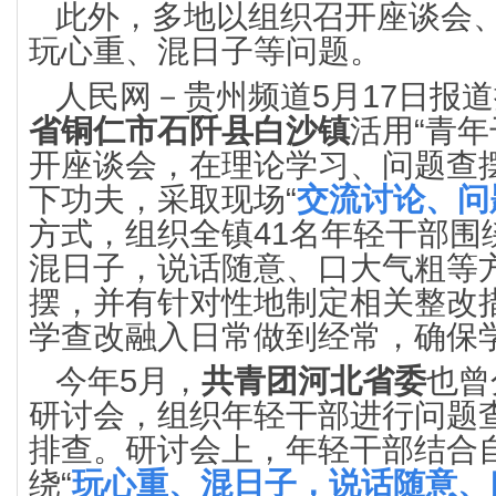
此外，多地以组织召开座谈会
玩心重、混日子等问题。
人民网－贵州频道5月17日报
省铜仁市石阡县白沙镇
活用“青
开座谈会，在理论学习、问题查
下功夫，采取现场“
交流讨论、问
方式，组织全镇41名年轻干部围
混日子，说话随意、口大气粗等
摆，并有针对性地制定相关整改
学查改融入日常做到经常，确保
今年5月，
共青团河北省委
也曾
研讨会，组织年轻干部进行问题
排查。研讨会上，年轻干部结合
绕“
玩心重、混日子，说话随意、