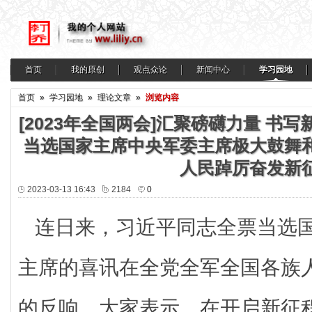
首页
我的原创
观点众论
新闻中心
学习园地
首页
»
学习园地
»
理论文章
»
浏览内容
[2023年全国两会]汇聚磅礴力量 书
当选国家主席中央军委主席极大鼓舞
人民踔厉奋发新
2023-03-13 16:43
2184
0
连日来，习近平同志全票当选
主席的喜讯在全党全军全国各族
的反响。大家表示，在开启新征