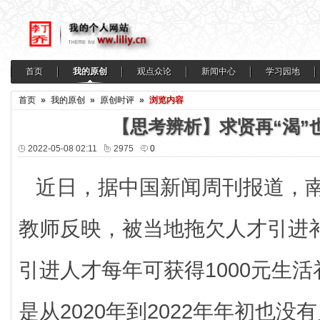
首页
我的原创
观点众论
新闻中心
学习园地
首页
»
我的原创
»
原创时评
»
浏览内容
【思考辨析】求贤再“渴”
2022-05-08 02:11
2975
0
近日，据中国新闻周刊报道，南
教师反映，被当地拖欠人才引进
引进人才每年可获得1000元生
是从2020年到2022年年初也没