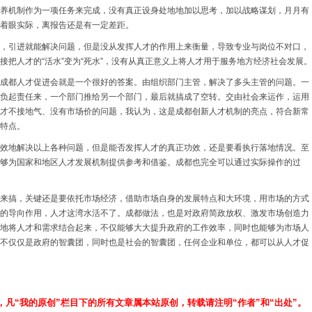
养机制作为一项任务来完成，没有真正设身处地地加以思考，加以战略谋划，月月有
着眼实际，离报告还是有一定差距。
，引进就能解决问题，但是没从发挥人才的作用上来衡量，导致专业与岗位不对口，
接把人才的“活水”变为“死水”，没有从真正意义上将人才用于服务地方经济社会发展。
成都人才促进会就是一个很好的答案。由组织部门主管，解决了多头主管的问题。一
负起责任来，一个部门推给另一个部门，最后就搞成了空转。交由社会来运作，运用
才不接地气、没有市场价的问题，我认为，这是成都创新人才机制的亮点，符合新常
特点。
效地解决以上各种问题，但是能否发挥人才的真正功效，还是要看执行落地情况。至
够为国家和地区人才发展机制提供参考和借鉴。成都也完全可以通过实际操作的过
来搞，关键还是要依托市场经济，借助市场自身的发展特点和大环境，用市场的方式
的导向作用，人才这湾水活不了。成都做法，也是对政府简政放权、激发市场创造力
地将人才和需求结合起来，不仅能够大大提升政府的工作效率，同时也能够为市场人
不仅仅是政府的智囊团，同时也是社会的智囊团，任何企业和单位，都可以从人才促
，凡“我的原创”栏目下的所有文章属本站原创，转载请注明“作者”和“出处”。