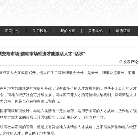
新闻中心
学习园地
我的收藏
关于本站
踏雪留痕
展交给市场]借助市场经济才能激活人才“活水”
发表评论
会暨成立大会在成都召开，选举产生了首届理事会会长、副会长、理事及监事长、监事
家和地方战略规划的前提和基础；没有市场价的人才发展机制，也谈不上真正的人才
争，而地方经济社会可持续发展，同样离不开人才的可持续供给机制。探索新型人才
力方向，但是也存在很多难点和盲点。
国家顶级层面设计，与地方实情有一定的差距，适用于国家的人才战略，放到地方现
些地方拿国家的顶层设计照搬照套，真正用起来，门不当户不对。
经济社会发展的智囊，但是没有符合地方实情的人才战略，是不能实际推动地方经济
情，这样的人才，也无助于地方发展。