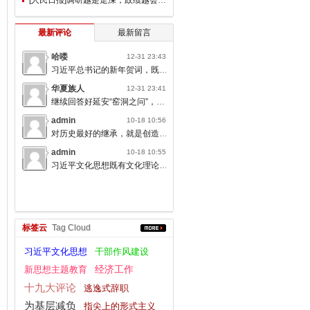
最新评论
最新留言
哈喽
12-31 23:43
习近平总书记的新年贺词，既充满温度，又饱含深情，太催人奋进了。
华夏族人
12-31 23:41
继续回答好延安“窑洞之问”，书写无愧于人民的时代答卷。
admin
10-18 10:56
对历史最好的继承，就是创造新的历史；对人类文明最大的礼敬，就是创造人类文明新形态。
admin
10-18 10:55
习近平文化思想既有文化理论观点上的创新和突破，又有文化工作布局上的部署要求，标志着我们党对中国特色社会主义文化建设规律的认识达到了新高度，表明我们党的历史自信、文化自信达到了新高度。
标签云
Tag Cloud
习近平文化思想
干部作风建设
新思想主题教育
经济工作
十九大评论
逃逸式辞职
为基层减负
指尖上的形式主义