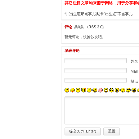
其它栏目文章均来源于网络，用于分享和
[出生证那点事儿]别拿“出生证”不当事儿
评论
共0条
(
RSS 2.0
)
暂无评论，快抢沙发吧。
发表评论
姓名
Mail 
站点
提交(Ctrl+Enter)
重置