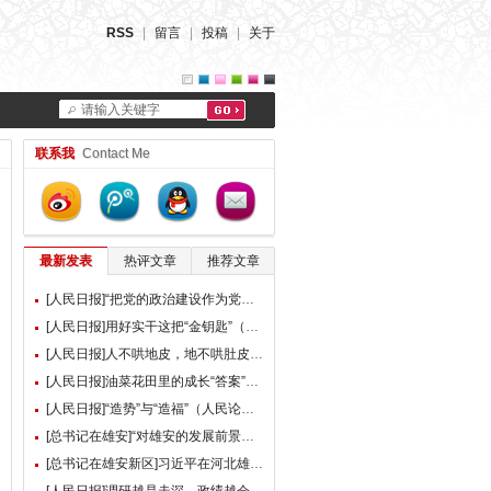
RSS
|
留言
|
投稿
|
关于
请输入关键字
联系我
Contact Me
最新发表
热评文章
推荐文章
[人民日报]“把党的政治建设作为党的根本性建设”（总书记的人民情怀）
[人民日报]用好实干这把“金钥匙”（大家谈）
[人民日报]人不哄地皮，地不哄肚皮（人民论坛）
[人民日报]油菜花田里的成长“答案”（现场评论）
[人民日报]“造势”与“造福”（人民论坛）
[总书记在雄安]“对雄安的发展前景，我们充满信心” ——习近平总书记赴雄安新区考察并主持召开深入推进雄安新区高质量建设和发展座谈会纪实
[总书记在雄安新区]习近平在河北雄安新区考察并主持召开深入推进雄安新区高质量建设和发展座谈会时强调 牢牢把握雄安新区功能定位 努力建设新时代创新高地和推动高质量发展样板 李强蔡奇丁薛祥陪同考察并出席座谈会
[人民日报]调研越是走深，政绩越会向实（人民论坛）