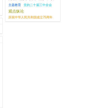
主题教育
党的二十届三中全会
观点纵论
庆祝中华人民共和国成立75周年
不忘初心
习近平新时代中国特色社会主义思想
调查研究
八项规定学习教育
一带一路
四下基层
复工复产
全面深化改革
党纪学习教育
群众工作
宣传思想文化工作
社会主义核心价值观
安全工作
党的二十大
大国外交
深化改革